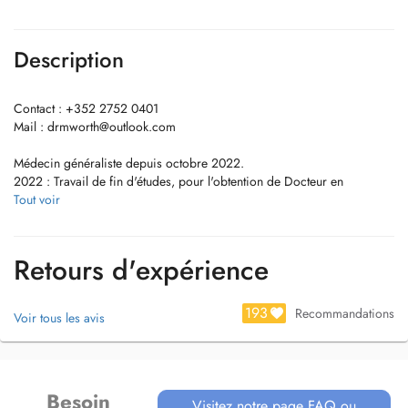
Description
Contact : +352 2752 0401
Mail :
drmworth@outlook.com
Médecin généraliste depuis octobre 2022.
2022 : Travail de fin d'études, pour l'obtention de Docteur en
médecine, sur la création d'une prescription pour promouvoir l'activité
Tout voir
physique au Luxembourg.
2019 - 2022: Formation de spécialisation en médecine générale à
l'Université du Luxembourg
Retours d'expérience
2013 - 2019: Etudes de médecine à l'Université Catholique de Louvain
à Bruxelles.
193
Recommandations
Voir tous les avis
Actif en tant que membre du comité de l'ALFORMEC (Association
Luxembourgeoise pour la Formation Médicale Continue) de 2020-
2023.
Besoin
Intérêts personnels et loisirs: Natation, photographie, lecture & voyage.
Visitez notre page FAQ ou