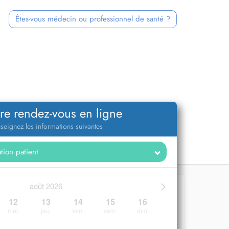
Êtes-vous médecin ou professionnel de santé ?
re rendez-vous en ligne
seignez les informations suivantes
>
août 2026
12
13
14
15
16
mer.
jeu.
ven.
sam.
dim.