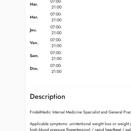
07:00-
Mar.
21:00
07:00-
Mer.
21:00
07:00-
Jeu.
21:00
07:00-
Ven.
21:00
07:00-
Sam.
21:00
07:00-
Dim.
21:00
Description
FindelMedic Internal Medicine Specialist and General Prac
Applicable symptoms: unintentional weight loss or weight
high blood pressure (hypertension) / rapid heartbeat / pa