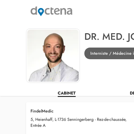
DR. MED. 
Interniste / Médecine 
CABINET
D
FindelMedic
5, Heienhaff, L-1736 Senningerberg - Rez-de-chaussée,
Entrée A