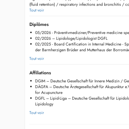
(fluid retention) / respiratory infections and bronchitis / 
of breath / diagnosed or suspected asthma , COPD / abdom
Tout voir
nausea, vomiting /diarrhea or constipation / diabetes mel
management/treatment) / elevated cholesterol/lipid metab
Diplômes
Impaired kidney function (elevated creatinine) / thyroid p
05/2026 - Präventivmediziner/Preventive medicine sp
muscle pain
02/2026 – Lipidologe/Lipidologist DGFL
02/2025 - Board Certification in Internal Medicine - Sp
Available Services:
der Barmherzigen Brüder and Mutterhaus der Borromäe
- consultation
- treatment of lipid metabolism disorders (lipidology), dia
Tout voir
cardiovascular risk factor
- cardiovascular risk assessment (heart attack/stroke preven
Affiliations
- modern ultrasound diagnostics (abdomen, thyroid, carotid
arteries), thorax)
DGIM – Deutsche Gesellschaft für Innere Medizin / Ge
- infectious disease and travel medicine
DÄGFA – Deutsche Ärztegesellschaft für Akupunktur e
- prevention/check-ups,
for Acupuncture
- evaluation of abnormal liver function tests,
DGFL – Lipid-Liga – Deutsche Gesellschaft für Lipidol
- vaccination advice,
Lipidology
- driver's license and insurance examination.
Tout voir
Languages: German, English & Luxembourgish
More information: https://care.findelmedic.lu/dr-jonas-jab