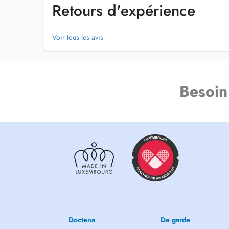
Secretariat: +352 27 99 59 59
Retours d'expérience
Un centre médical pluridisciplinaire au Findel. Parcours d
Voir tous les avis
Besoin
Doctena
De garde