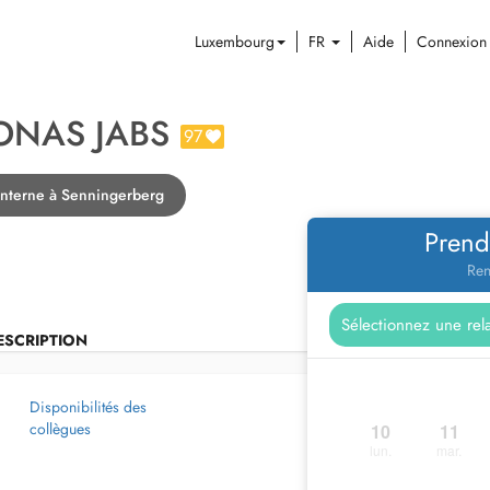
Luxembourg
FR
Aide
Connexion
JONAS JABS
97
interne à Senningerberg
Prend
Ren
ESCRIPTION
Disponibilités des
collègues
10
11
lun.
mar.