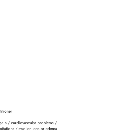
titioner
 gain / cardiovascular problems /
lpitations / swollen legs or edema