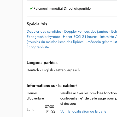
Paiement Immédiat Direct disponible
Spécialités
Doppler des carotides
-
Doppler veineux des jambes
-
Ech
Echographie thyroïde
-
Holter ECG 24 heures
-
Interniste
(troubles du métabolisme des lipides)
-
Médecin généralist
Échographiste
Langues parlées
Deutsch
- English
- Lëtzebuergesch
Informations sur le cabinet
Heures
Veuillez activer les "cookies fonctio
d'ouverture
confidentialité" de cette page pour 
ci-dessous.
07:00-
Lun.
Voir la localisation ou la carte
21:00