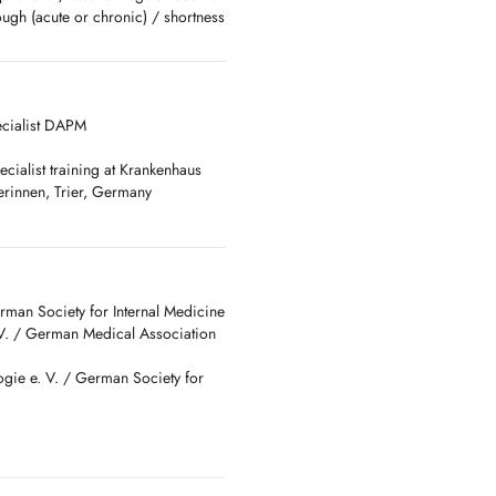
cough (acute or chronic) / shortness
inal pain / heartburn, reflux /
litus (new diagnosis or
olism disorder (dyslipidemia) /
roblems / anemia / joint and
ecialist DAPM
ecialist training at Krankenhaus
rinnen, Trier, Germany
betes, hypertension, and
tion),
 arteries, leg vessels (veins and
rman Society for Internal Medicine
.V. / German Medical Association
ogie e. V. / German Society for
s/