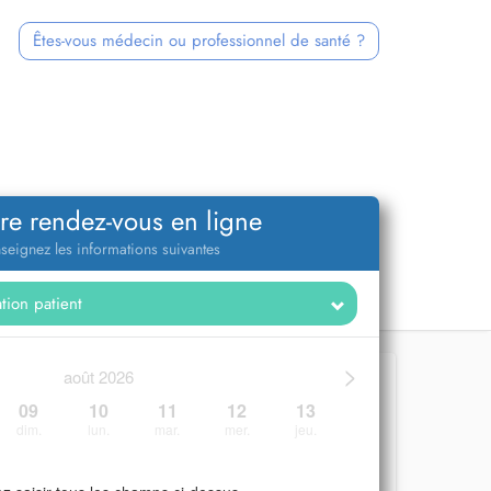
Êtes-vous médecin ou professionnel de santé ?
re rendez-vous en ligne
seignez les informations suivantes
>
août 2026
09
10
11
12
13
dim.
lun.
mar.
mer.
jeu.