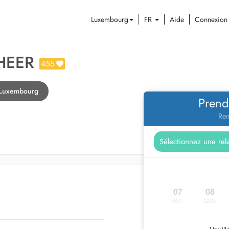
Luxembourg
FR
Aide
Connexion
CHEER
455
 Luxembourg
Prend
Ren
07
08
ven.
sam.