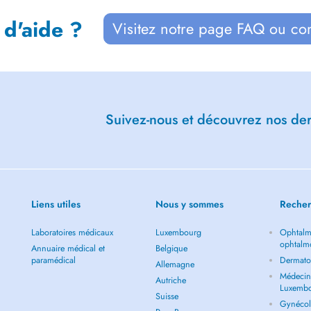
 d'aide ?
Visitez notre page FAQ ou co
Suivez-nous et découvrez nos dern
Liens utiles
Nous y sommes
Recher
Laboratoires médicaux
Luxembourg
Ophtalm
ophtalm
Annuaire médical et
Belgique
paramédical
Dermato
Allemagne
Médecin 
Autriche
Luxemb
Suisse
Gynécol