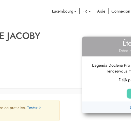
Luxembourg
FR
Aide
Connexion
E JACOBY
Êt
Découv
L’agenda Doctena Pro 
rendez-vous m
Déjà pl
ec ce praticien.
Testez la