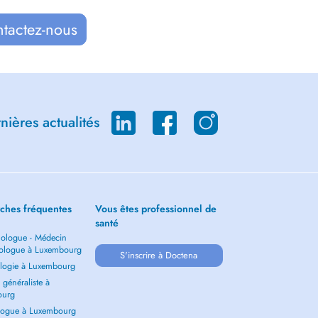
ntactez-nous
ières actualités
ches fréquentes
Vous êtes professionnel de
santé
ologue - Médecin
ologue à Luxembourg
S'inscrire à Doctena
logie à Luxembourg
généraliste à
ourg
ogue à Luxembourg