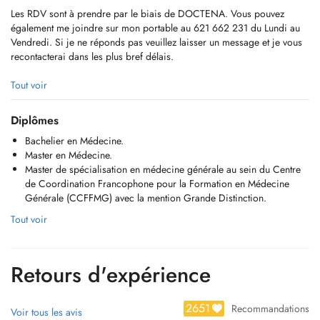
Les RDV sont à prendre par le biais de DOCTENA. Vous pouvez
également me joindre sur mon portable au 621 662 231 du Lundi au
Vendredi. Si je ne réponds pas veuillez laisser un message et je vous
recontacterai dans les plus bref délais.
Conformément aux dispositions prévues par la loi, un RDV non
Tout voir
décommandé 24h à l'avance entraine la facturation de la consultation.
Loi du 21 décembre 2016
Diplômes
Mémorial A- N°266- Articale 28 § 1
Bachelier en Médecine.
Master en Médecine.
Master de spécialisation en médecine générale au sein du Centre
de Coordination Francophone pour la Formation en Médecine
Générale (CCFFMG) avec la mention Grande Distinction.
Tout voir
Retours d'expérience
2651
Recommandations
Voir tous les avis