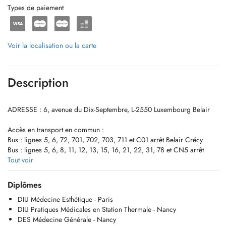
Types de paiement
Voir la localisation ou la carte
Description
ADRESSE : 6, avenue du Dix-Septembre, L-2550 Luxembourg Belair
Accès en transport en commun :
Bus : lignes 5, 6, 72, 701, 702, 703, 711 et C01 arrêt Belair Crécy
Bus : lignes 5, 6, 8, 11, 12, 13, 15, 16, 21, 22, 31, 78 et CN5 arrêt
Belair Wampach
Tout voir
Tram : arrêt Hamilius, à 10 minutes à pied
Diplômes
Bienvenue au cabinet médical du Dr Ledru, où nous parlons
DIU Médecine Esthétique - Paris
couramment français et anglais afin de mieux répondre à vos besoins.
DIU Pratiques Médicales en Station Thermale - Nancy
Le cabinet est situé au premier étage avec ascenseur, et est facilement
DES Médecine Générale - Nancy
accessible.