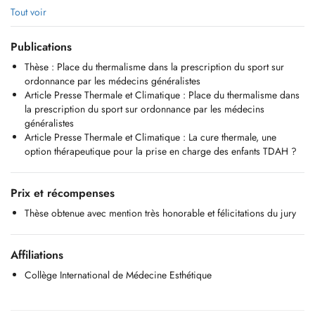
Nous proposons également le tiers payant (PID) pour simplifier vos
Tout voir
démarches administratives.
Publications
Pour toute question ou modification de rendez-vous, vous pouvez nous
contacter par e-mail à
sec@gmm.lu
ou par téléphone au +352 27 40
Thèse : Place du thermalisme dans la prescription du sport sur
73 20.
ordonnance par les médecins généralistes
Article Presse Thermale et Climatique : Place du thermalisme dans
Nous serons ravis de vous accueillir et de prendre soin de votre santé.
la prescription du sport sur ordonnance par les médecins
_________________________
généralistes
Article Presse Thermale et Climatique : La cure thermale, une
ADDRESS: 6, Avenue du Dix-Septembre, L-2550 Luxembourg Belair
option thérapeutique pour la prise en charge des enfants TDAH ?
Access by public transport:
Bus lines: 5, 6, 72, 701, 702, 703, 711, and C01 stop Belair Crécy
Prix et récompenses
Bus lines: 5, 6, 8, 11, 12, 13, 15, 16, 21, 22, 31, 78, and CN5 stop
Thèse obtenue avec mention très honorable et félicitations du jury
Belair Wampach
Tram: stop Hamilius, a 10-minute walk away
Affiliations
Welcome to Dr Ledru's medical practice, where we speak both English
and French to better meet your needs.
Collège International de Médecine Esthétique
Our office is located on the first floor with elevator access and is
easily accessible.