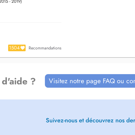
2015 - 2019)
 à partir de 12 ans.
on sera annulé et une consultation
se de RDV.
1504
Recommandations
re rendez-vous.
éléphone ou
rée.
 d'aide ?
Visitez notre page FAQ ou co
Suivez-nous et découvrez nos dern