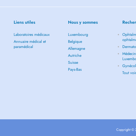
Liens utiles
Nous y sommes
Recher
Laboratoires médicaux
Luxembourg
Ophtalm
ophtalm
Annuaire médical et
Belgique
paramédical
Dermato
Allemagne
Médecin 
Autriche
Luxemb
Suisse
Gynécol
Pays-Bas
Tout vo
Copyright © 