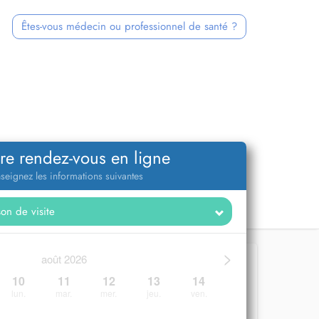
Êtes-vous médecin ou professionnel de santé ?
re rendez-vous en ligne
seignez les informations suivantes
>
août 2026
10
11
12
13
14
lun.
mar.
mer.
jeu.
ven.