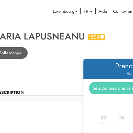
Luxembourg
FR
Aide
Connexion
MARIA LAPUSNEANU
1504
Bofferdange
Prend
Ren
ESCRIPTION
08
09
sam.
dim.