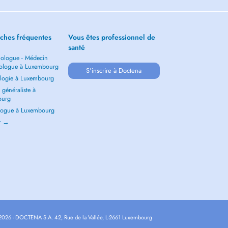
ches fréquentes
Vous êtes professionnel de
santé
ologue - Médecin
ologue à Luxembourg
S'inscrire à Doctena
logie à Luxembourg
généraliste à
ourg
ogue à Luxembourg
ir →
2026 - DOCTENA S.A. 42, Rue de la Vallée, L-2661 Luxembourg