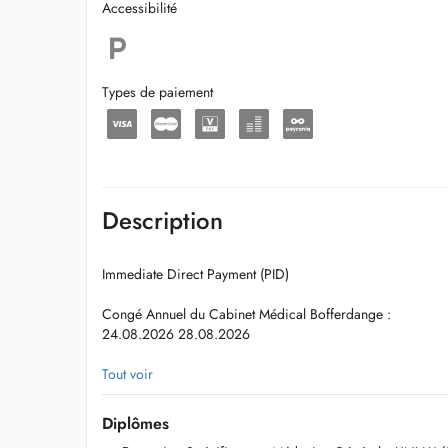
Accessibilité
Types de paiement
Description
Immediate Direct Payment (PID)
Congé Annuel du Cabinet Médical Bofferdange :
24.08.2026 28.08.2026
Les nouveaux patients sont pries d'envoyer par email-rep
Tout voir
postale pour que le rendez-vous soit accepté.
Diplômes
Une plage horaire par patient svp