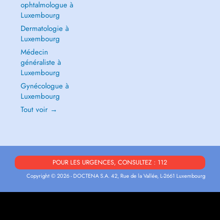
ophtalmologue à
Luxembourg
Dermatologie à
Luxembourg
Médecin
généraliste à
Luxembourg
Gynécologue à
Luxembourg
Tout voir →
POUR LES URGENCES, CONSULTEZ : 112
Copyright © 2026 - DOCTENA S.A. 42, Rue de la Vallée, L-2661 Luxembourg