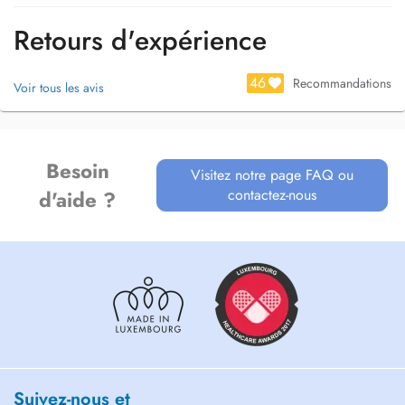
besoins.
Retours d'expérience
Chaque traitement est adapté à vos capacités, vos envies et vos
contraintes, pour que votre parcours soit aussi efficace qu'agréable !
46
Recommandations
Voir tous les avis
Besoin
Visitez notre page FAQ ou
contactez-nous
d'aide ?
Suivez-nous et