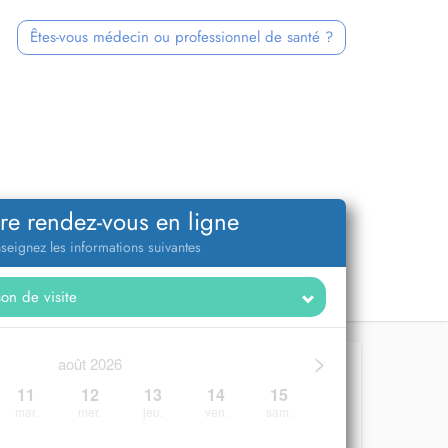
Êtes-vous médecin ou professionnel de santé ?
re rendez-vous en ligne
seignez les informations suivantes
>
août 2026
11
12
13
14
15
mar.
mer.
jeu.
ven.
sam.