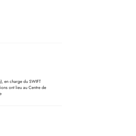
g), en charge du SWIFT
ions ont lieu au Centre de
e
usculosquelettiques, allant des
lgies, traumatismes ou suites
pédiques, traumatiques et