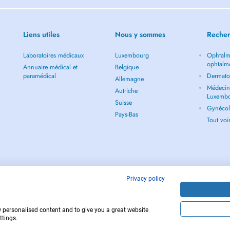
 type sport. En cas d'absence vous
nuler, auquel cas, elle vous sera
Liens utiles
Nous y sommes
Recher
Laboratoires médicaux
Luxembourg
Ophtalm
ophtalm
rg), currently in charge of SWIFT
Annuaire médical et
Belgique
paramédical
Dermato
e place at the Functional and
Allemagne
Médecin 
Autriche
Luxemb
Suisse
skeletal conditions, from
Gynécol
Pays-Bas
trauma, or post-surgical
Tout vo
ed issues as well as rehabilitation
ity.
Privacy policy
r to design a personalized
 take an active role in your
ed to your condition.
w personalised content and to give you a great website
Copyright © 
ttings.
ve listening and an educational