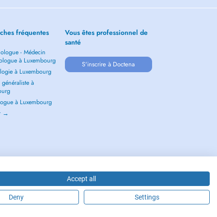
ches fréquentes
Vous êtes professionnel de
santé
ologue - Médecin
ologue à Luxembourg
S'inscrire à Doctena
logie à Luxembourg
généraliste à
ourg
ogue à Luxembourg
ir →
Accept all
Deny
Settings
2026 - DOCTENA S.A. 42, Rue de la Vallée, L-2661 Luxembourg