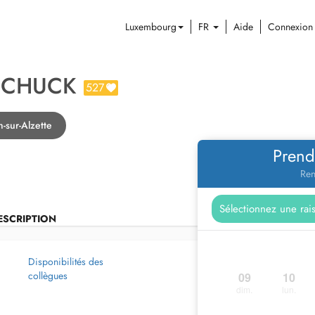
Luxembourg
FR
Aide
Connexion
SCHUCK
527
-sur-Alzette
Prend
Ren
ESCRIPTION
Disponibilités des
collègues
09
10
dim.
lun.