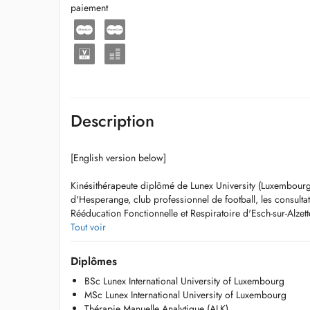
paiement
Description
[English version below]
Kinésithérapeute diplômé de Lunex University (Luxembour
d'Hesperange, club professionnel de football, les consultat
Rééducation Fonctionnelle et Respiratoire d'Esch-sur-Alzett
Tout voir
Je propose une prise en charge complète des pathologies m
tendinopathies et entorses aux douleurs articulaires, lomba
Diplômes
dinterventions chirurgicales.
BSc Lunex International University of Luxembourg
MSc Lunex International University of Luxembourg
Mon accompagnement vise autant les problématiques ortho
Thérapie Manuelle Analytique (ALK)