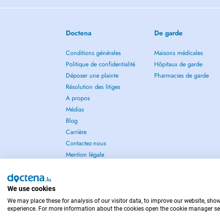
Merci de venir en consultation avec une tenue confortable,
avez jusquà 24h avant le début de la consultation pour l'an
facturée.
Doctena
De garde
[English version]
Conditions générales
Maisons médicales
Physiotherapist graduated from Lunex University (Luxembou
Politique de confidentialité
Hôpitaux de garde
Hesperange, a professional football club. Consultations tak
Déposer une plainte
Pharmacies de garde
Respiratory Rehabilitation Center in Esch-sur-Alzette.
Résolution des litiges
A propos
I provide comprehensive care for a wide range of musculo
Médias
tendinopathies and sprains to joint pain, lower back pain, 
Blog
rehabilitation.
Carrière
My approach covers orthopedic, traumatic, and sports-relat
Contactez-nous
for sedentary individuals or those returning to physical activ
Mention légale
Each treatment begins with a thorough assessment in orde
rehabilitation plan, including clear explanations to help you
We use cookies
recovery, targeted exercises, and manual techniques adapt
We may place these for analysis of our visitor data, to improve our website, sho
POUR LES URGENCES, CONSULTEZ : 112
experience. For more information about the cookies open the cookie manager se
I make it a priority to tailor every treatment, ensuring acti