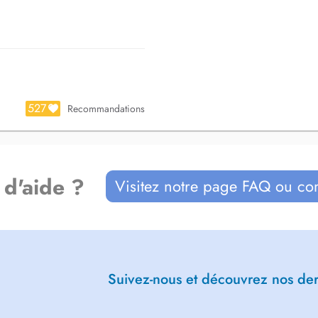
en reprise dactivité.
un plan de rééducation sur mesure,
de votre rééducation,
 situation.
à l'écoute et en adaptant ma
 pour garantir une rééducation
527
Recommandations
ans :
 d'aide ?
Visitez notre page FAQ ou co
Suivez-nous et découvrez nos dern