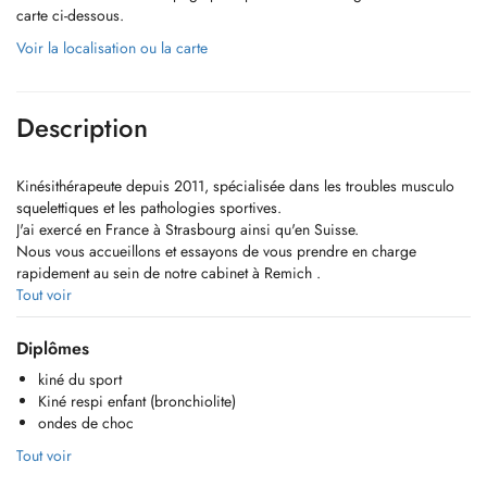
carte ci-dessous.
Voir la localisation ou la carte
Description
Kinésithérapeute depuis 2011, spécialisée dans les troubles musculo
squelettiques et les pathologies sportives.
J'ai exercé en France à Strasbourg ainsi qu'en Suisse.
Nous vous accueillons et essayons de vous prendre en charge
rapidement au sein de notre cabinet à Remich .
Kiné du sport , kiné respi , ondes de choc , tecartherapie , thérapie
Tout voir
manuelle, dry needling , la clinique du coureur et kinésithérapie à
domicile
Diplômes
kiné du sport
Kiné respi enfant (bronchiolite)
ondes de choc
Tout voir