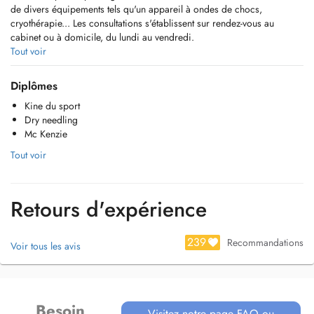
de divers équipements tels qu'un appareil à ondes de chocs,
cryothérapie... Les consultations s'établissent sur rendez-vous au
cabinet ou à domicile, du lundi au vendredi.
Tout voir
Nous proposons la kinésithérapie du sport, la rééducation du dos, la
rééducation orthopédique / traumatologique; la rééducation de
Diplômes
l'épaule, du genou, ou de la main, la rééducation gériatrique, la
Kine du sport
rééducation pédiatrique / bronchiolite, la rééducation respiratoire, le
Dry needling
traitement par ondes de chocs, le drainage lymphatique manuel, la
Mc Kenzie
rééducation neurologique ou encore la rééducation vestibulaire
(équilibre).
Tout voir
N'hésitez pas à nous contacter pour une demande de prise de rendez-
vous ou pour toute autre information.
Retours d'expérience
239
Recommandations
Voir tous les avis
Besoin
Visitez notre page FAQ ou