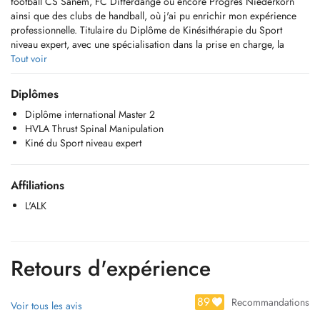
football CS Sanem, FC Differdange ou encore Progrès Niederkorn
ainsi que des clubs de handball, où j'ai pu enrichir mon expérience
professionnelle. Titulaire du Diplôme de Kinésithérapie du Sport
niveau expert, avec une spécialisation dans la prise en charge, la
rééducation et la prévention des blessures sportives.
Tout voir
Je propose la prise en charge suivante :
Diplômes
Diplôme international Master 2
- Rééducation post-chirurgicale
HVLA Thrust Spinal Manipulation
- Prise en charge en gériatrie
Kiné du Sport niveau expert
- Prévention et traitement des blessures sportives
- Soins des douleurs rachidiennes (cervicales, dorsales, lombaires)
- Prise en charge des troubles de la mâchoire (ATM)
Affiliations
- Rééducation de l'épaule
- Traitement des pathologies chroniques
L'ALK
- Thérapie manuelle
- Neurodynamique
- Taping et kinésiotaping
- Je propose également des séances à domicile, selon vos besoins.
Retours d'expérience
Pour toute prise de rendez-vous, merci de contacter directement mon
89
collègue au +352 661 608 428 ou sur Doctena directement. Toute
Recommandations
Voir tous les avis
annulation doit être effectuée au moins 24 heures à l'avance, faute de