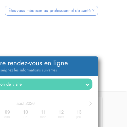
Êtes-vous médecin ou professionnel de santé ?
re rendez-vous en ligne
seignez les informations suivantes
>
août 2026
09
10
11
12
13
dim.
lun.
mar.
mer.
jeu.