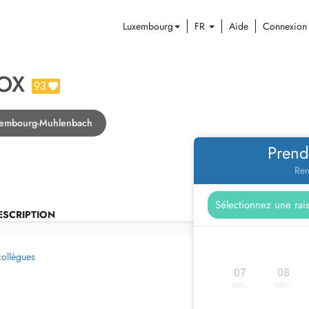
Luxembourg
FR
Aide
Connexion
OX
93
uxembourg-Muhlenbach
Prend
Ren
ESCRIPTION
collègues
07
08
ven.
sam.