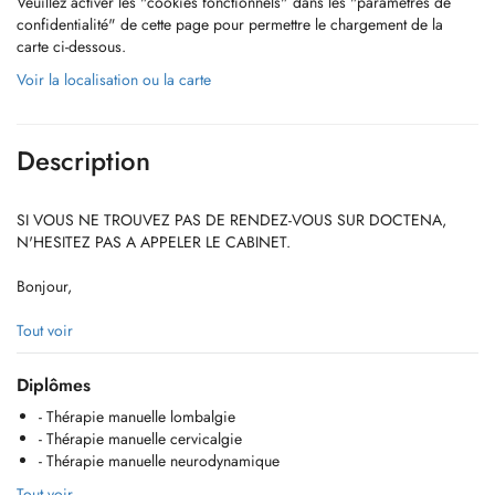
Veuillez activer les "cookies fonctionnels" dans les "paramètres de
confidentialité" de cette page pour permettre le chargement de la
carte ci-dessous.
Voir la localisation ou la carte
Description
SI VOUS NE TROUVEZ PAS DE RENDEZ-VOUS SUR DOCTENA,
N'HESITEZ PAS A APPELER LE CABINET.
Bonjour,
Je m'appelle Lucas, je suis kinésithérapeute et je suis actuellement en
Tout voir
quatrième année d'ostéopathie à l'International Academy of
Osteopathy à Mont Saint-Guibert en Belgique. En parallèle, j'étudie le
Diplômes
luxembourgeois à l'INLL à Mersch.
- Thérapie manuelle lombalgie
- Thérapie manuelle cervicalgie
J'ai été diplômé en 2020 d'un master en Kinésithérapie à la Haute
- Thérapie manuelle neurodynamique
Ecole de la Province de Liège. Depuis je me suis formé dans divers
domaines que vous trouverez ci-dessous. Après plusieurs années a
Tout voir