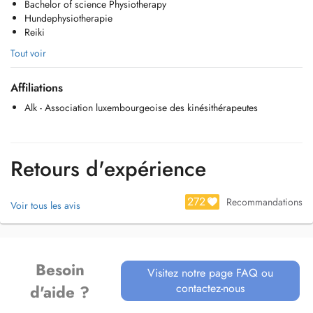
Bachelor of science Physiotherapy
Die Praxis befindet sich in der 1. Etage des charmanten ,,Nosbusch''
Hundephysiotherapie
Hauses.
Reiki
Parkplätze sind gratis vor dem Gebäude vorzufinden.
Tout voir
Bei Fragen melden Sie sich gerne bei mir.
Affiliations
Alk - Association luxembourgeoise des kinésithérapeutes
Retours d'expérience
272
Recommandations
Voir tous les avis
Besoin
Visitez notre page FAQ ou
contactez-nous
d'aide ?