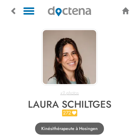
+9 photos
LAURA SCHILTGES
272
Kinésithérapeute à Hosingen