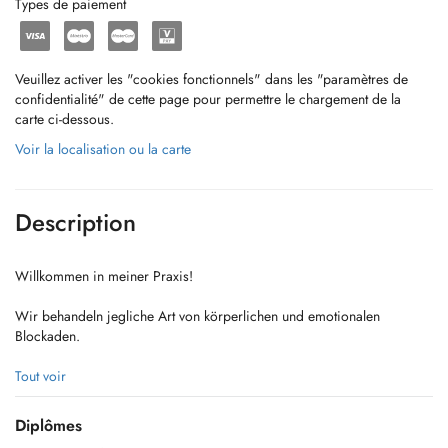
Types de paiement
Veuillez activer les "cookies fonctionnels" dans les "paramètres de
confidentialité" de cette page pour permettre le chargement de la
carte ci-dessous.
Voir la localisation ou la carte
Description
Willkommen in meiner Praxis!
Wir behandeln jegliche Art von körperlichen und emotionalen
Blockaden.
Bei uns wird jeder Patient ganzheitlich behandelt, ob
Tout voir
Rückenschmerzen, Kopfschmerzen, Post-OP, Beckenboden
Reedukation, Atembeschwerden, Post-Covid, Kieferprobleme, uvm.
Diplômes