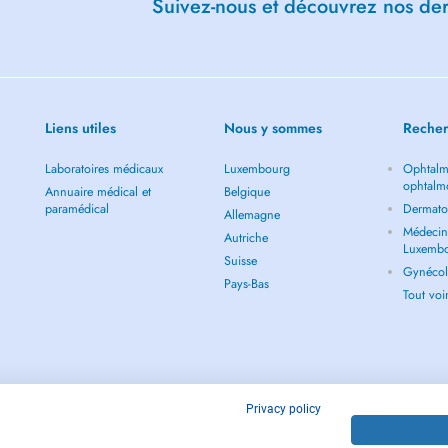
Suivez-nous et découvrez nos dern
Liens utiles
Nous y sommes
Recher
ur vous soigner :-)
Laboratoires médicaux
Luxembourg
Ophtalm
ophtalm
Annuaire médical et
Belgique
paramédical
Dermato
Allemagne
Médecin 
Autriche
Luxemb
Suisse
Gynécol
Pays-Bas
Tout vo
Privacy policy