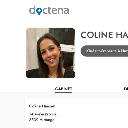
COLINE H
Kinésithérapeute à Hut
CABINET
D
Coline Haesen
14 Arelerstrooss,
8539 Huttange