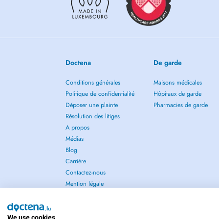
* Rééducation sportive.
* Rééducation neurologique.
* Drainage lymphatique.
* Rééducation respiratoire.
* Rééducation du plancher pelvien.
* Rééducation langue, lèvres, joues.
Doctena
De garde
Au plaisir de vous rencontrer et de tout mettre en œuvre po
Conditions générales
Maisons médicales
Politique de confidentialité
Hôpitaux de garde
Déposer une plainte
Pharmacies de garde
Résolution des litiges
A propos
Médias
Blog
Carrière
Contactez-nous
Mention légale
We use cookies