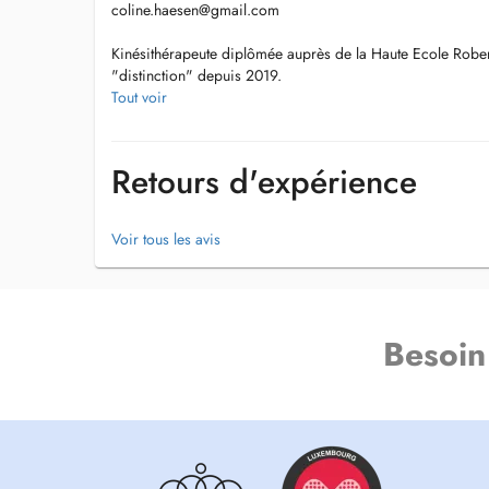
coline.haesen@gmail.com
Kinésithérapeute diplômée auprès de la Haute Ecole Rob
"distinction" depuis 2019.
Tout voir
Spécialisations:
*Thérapie manuelle ( formation de 2 ans)
* Périnéologie ( formation de 2 ans)
Retours d'expérience
* Drainage lymphatique
* Thérapie myo-fonctionnelle
Voir tous les avis
Formations :
* Thérapie Manuelle
* Drainage lymphatique manuel (Méthode Leduc).
* Drainage lymphatique manuel (Méthode Renata França)
* Rééducation périnéale
Besoin
* Epaule EBPratique
* Neurodynamique (technique de mobilisations des nerfs)
* Thérapie myo-fonctionnelle ( TOM, TMF, freins restrictif
Domaines de travail :
* Traumatologie - Orthopédie.