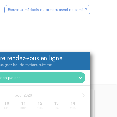
Êtes-vous médecin ou professionnel de santé ?
re rendez-vous en ligne
seignez les informations suivantes
>
août 2026
10
11
12
13
14
lun.
mar.
mer.
jeu.
ven.