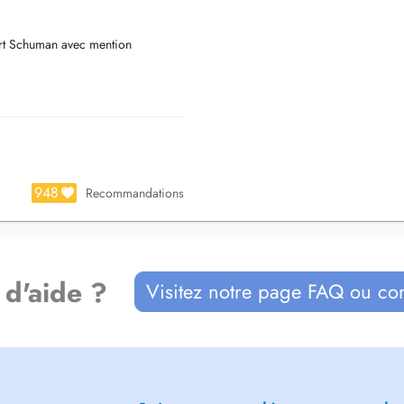
ert Schuman avec mention
948
Recommandations
 d'aide ?
Visitez notre page FAQ ou co
s buccaux, troubles du sommeil)