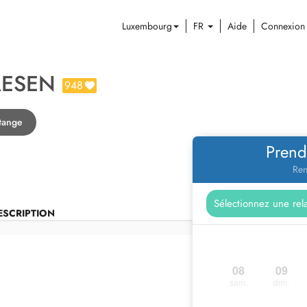
Luxembourg
FR
Aide
Connexion
AESEN
948
tange
Prend
Ren
ESCRIPTION
08
09
sam.
dim.