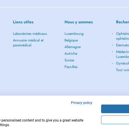
Liens utiles
Nous y sommes
Recher
Laboratoires médicaux
Luxembourg
Ophtalm
ophtalm
Annuaire médical et
Belgique
paramédical
Dermato
Allemagne
Médecin 
Autriche
Luxemb
Suisse
Gynécol
Pays-Bas
Tout vo
Privacy policy
w personalised content and to give you a great website
Copyright © 
ttings.