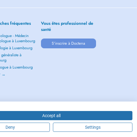
ches fréquentes
Vous êtes professionnel de
santé
ologue - Médecin
ologue à Luxembourg
S'inscrire à Doctena
logie à Luxembourg
généraliste à
ourg
ogue à Luxembourg
ir →
Accept all
Deny
Settings
2026 - DOCTENA S.A. 42, Rue de la Vallée, L-2661 Luxembourg