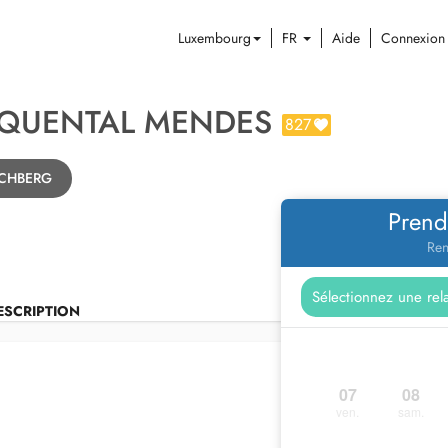
Luxembourg
FR
Aide
Connexion
 QUENTAL MENDES
827
IRCHBERG
Prend
Ren
ESCRIPTION
07
08
ven.
sam.