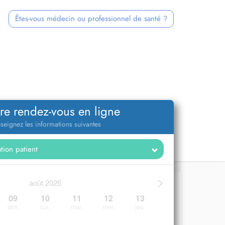
Êtes-vous médecin ou professionnel de santé ?
re rendez-vous en ligne
seignez les informations suivantes
>
août 2026
09
10
11
12
13
dim.
lun.
mar.
mer.
jeu.