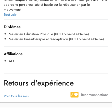
approche personnalisée et basée sur la rééducation par le
mouvement.
Toujours en quête d'apprendre et de m'améliorer, je continue à me
Tout voir
former pour proposer à mes patients des prises en charges variées.
Diplômes
Je prends en charge le type de pathologies suivantes, au cabinet:
Master en Education Physique (UCL Louvain-La-Neuve)
- Pathologies orthopédiques-rhumato-traumatologiques
Master en Kinésithérapie et réadaptation (UCL Louvain-La-Neuve)
- Pathologies respiratoires
- Drainages lymphatiques
- Pathologies neurologiques
Affiliations
Le cabinet dispose d'un appareil à ONDES DE CHOC
ALK
Je me déplace également à domicile (commune de Steinfort).
N'hésitez pas à me contacter pour plus d'informations.
Retours d'expérience
+352 661 262 262
5
caroline.naert@outlook.be
Recommandations
Voir tous les avis