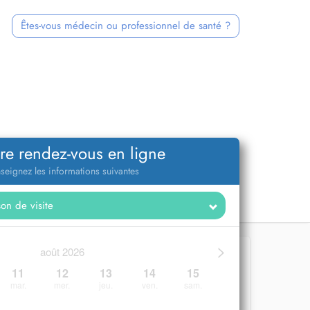
Êtes-vous médecin ou professionnel de santé ?
re rendez-vous en ligne
seignez les informations suivantes
>
août 2026
11
12
13
14
15
mar.
mer.
jeu.
ven.
sam.