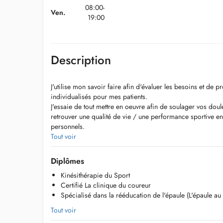
08:00-
Ven.
19:00
Description
J'utilise mon savoir faire afin d'évaluer les besoins et de
individualisés pour mes patients.
J'essaie de tout mettre en oeuvre afin de soulager vos dou
retrouver une qualité de vie / une performance sportive e
personnels.
Spécialisé en kinésithérapie du sport, en rééducation de l
Tout voir
l'articulation temporo-mandibulaire, je serais ravi de po
En cas de besoin, vous pouvez me contacter au 6613183
Diplômes
Kinésithérapie du Sport
Certifié La clinique du coureur
Spécialisé dans la rééducation de l'épaule (L'épaule au 
Tout voir