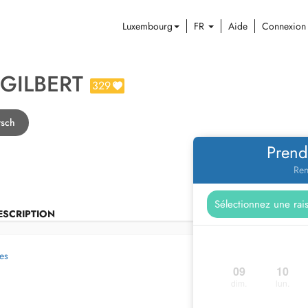
Luxembourg
FR
Aide
Connexion
GILBERT
329
rsch
Prend
Ren
ESCRIPTION
ues
09
10
dim.
lun.