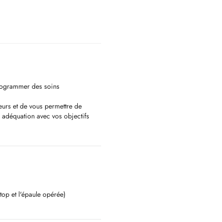
 programmer des soins
leurs et de vous permettre de
n adéquation avec vos objectifs
'épaule et notamment de
uvoir vous accompagner.
39
top et l'épaule opérée)