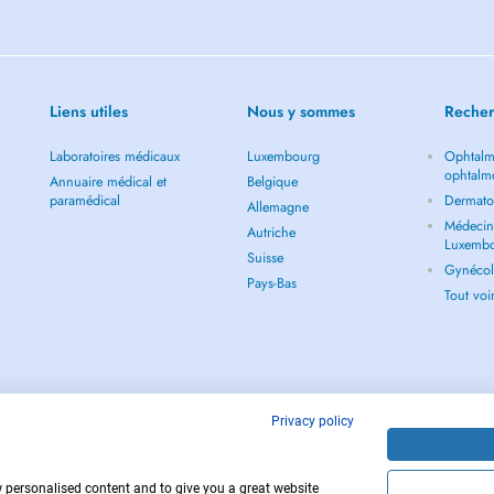
Liens utiles
Nous y sommes
Recher
Laboratoires médicaux
Luxembourg
Ophtalm
ophtalm
Annuaire médical et
Belgique
paramédical
Dermato
Allemagne
Médecin 
Autriche
Luxemb
Suisse
Gynécol
Pays-Bas
Tout vo
Privacy policy
w personalised content and to give you a great website