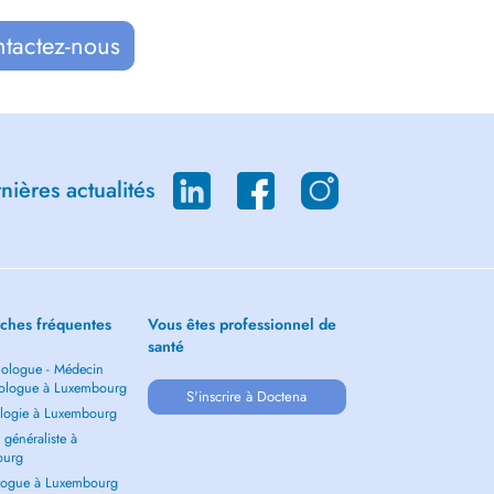
ntactez-nous
ières actualités
ches fréquentes
Vous êtes professionnel de
santé
ologue - Médecin
ologue à Luxembourg
S'inscrire à Doctena
logie à Luxembourg
généraliste à
ourg
ogue à Luxembourg