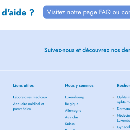
 d'aide ?
Visitez notre page FAQ ou co
Suivez-nous et découvrez nos dern
Liens utiles
Nous y sommes
Recher
Laboratoires médicaux
Luxembourg
Ophtalm
ophtalm
Annuaire médical et
Belgique
paramédical
Dermato
Allemagne
Médecin 
Autriche
Luxemb
Suisse
Gynécol