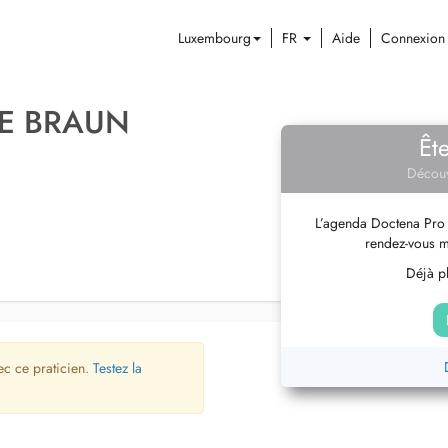
Luxembourg
FR
Aide
Connexion
DE BRAUN
Êt
Découv
L’agenda Doctena Pro 
rendez-vous m
Déjà pl
ec ce praticien.
Testez la