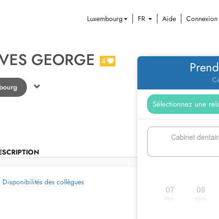
Luxembourg
FR
Aide
Connexion
YVES GEORGE
4
Prend
Ce
mbourg
Cabinet dentai
ESCRIPTION
Disponibilités des collègues
07
08
ven.
sam.