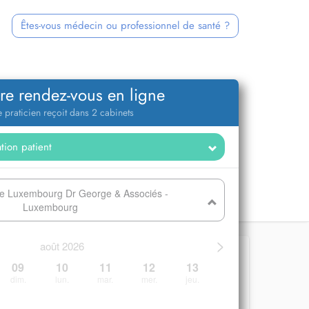
Êtes-vous médecin ou professionnel de santé ?
re rendez-vous en ligne
 praticien reçoit dans 2 cabinets
re Luxembourg Dr George & Associés -
Luxembourg
>
août 2026
09
10
11
12
13
dim.
lun.
mar.
mer.
jeu.