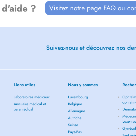
 d'aide ?
Visitez notre page FAQ ou co
Suivez-nous et découvrez nos dern
Liens utiles
Nous y sommes
Recher
Laboratoires médicaux
Luxembourg
Ophtalm
ophtalm
Annuaire médical et
Belgique
paramédical
Dermato
Allemagne
Médecin 
Autriche
Luxemb
Suisse
Gynécol
Pays-Bas
Tout vo