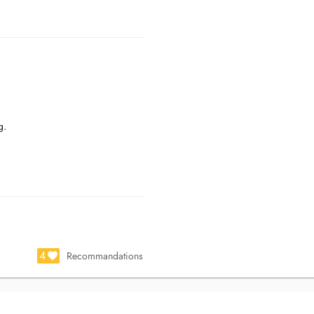
g.
logy New York.
4
Recommandations
 et notamment la mise en place
Alzette et de Luxembourg.