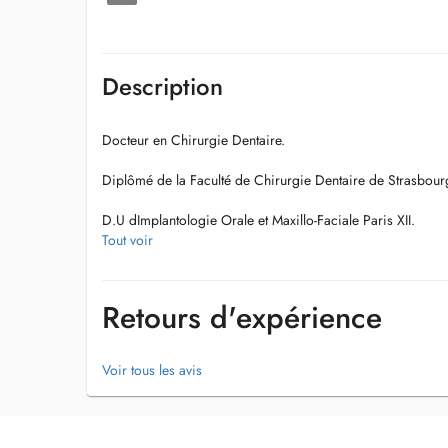
Description
Docteur en Chirurgie Dentaire.
Diplômé de la Faculté de Chirurgie Dentaire de Strasbour
D.U dImplantologie Orale et Maxillo-Faciale Paris XII.
Tout voir
D.U de Chirurgie Pré et Péri-Implantaire Paris XI.
Post Graduate Certificate in Periodontology and Implanto
Retours d'expérience
Membre de la Société Française dImplantologie.
Voir tous les avis
Le Dr Jean-Yves GEORGE pratique limplantologie dentaire
des implants dentaires dans le cabinet dentaire dEsch-sur-