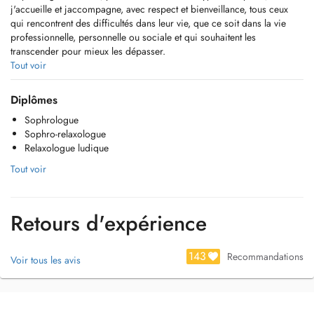
j'accueille et jaccompagne, avec respect et bienveillance, tous ceux
qui rencontrent des difficultés dans leur vie, que ce soit dans la vie
professionnelle, personnelle ou sociale et qui souhaitent les
transcender pour mieux les dépasser.
Tout voir
Je suis enseignante de formation et issue d'une famille d'instituteurs,
aînée d'une fratrie nombreuse, mère de trois adolescents... autant de
Diplômes
facettes de la vie qui m'ont fait connaître les difficultés et les joies de
Sophrologue
chacun dans ce monde aussi passionnant que stressant et inquiétant
Sophro-relaxologue
parfois.
Relaxologue ludique
Cela m'a donné le goût et la volonté d'écouter, d'entendre et d'aider à
Tout voir
trouver une réponse à la mesure de mon interlocuteur, c'est le fil
conducteur que je m'efforce de suivre avec enthousiasme et
engagement dans ma pratique.
Retours d'expérience
Je suis disponible pour dispenser une aide adaptée à toute personne
intéressée quel que soit son âge et en fonction de son objectif.
143
Recommandations
Voir tous les avis