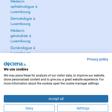
Médecin
ophtalmologue à
Luxembourg
Dermatologie à
Luxembourg
Médecin
généraliste à
Luxembourg
Gynécologue à
Luxembourg
Tout voir →
Privacy policy
We use cookies
We may place these for analysis of our visitor data, to improve our website,
show personalised content and to give you a great website experience. For
more information about the cookies open the cookie manager settings.
POUR LES URGENCES, CONSULTEZ : 112
Copyright © 2026 - DOCTENA S.A. 42, Rue de la Vallée, L-2661 Luxembourg
Accept all
Deny
Settings
Prendre rendez-vous en ligne