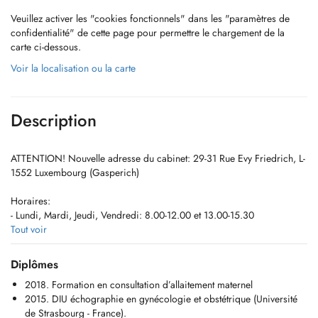
Veuillez activer les "cookies fonctionnels" dans les "paramètres de
confidentialité" de cette page pour permettre le chargement de la
carte ci-dessous.
Voir la localisation ou la carte
Description
ATTENTION! Nouvelle adresse du cabinet: 29-31 Rue Evy Friedrich, L-
1552 Luxembourg (Gasperich)
Horaires:
- Lundi, Mardi, Jeudi, Vendredi: 8.00-12.00 et 13.00-15.30
- Mercredi de 8:00 a 12:00 h
Tout voir
Pour prendre rendez-vous, vous pouvez aussi le faire par téléphone:
Diplômes
+352 27 86 17 07
2018. Formation en consultation d’allaitement maternel
Aussi vous pouvez le faire online directement sur notre agenda:
2015. DIU échographie en gynécologie et obstétrique (Université
de Strasbourg - France).
Consultations de gynécologie et obstétrique : visite annuelle, maladies