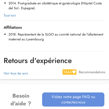
2014. Post-graduée en obstétrique et gynécologie (Hôpital Costa
sexuellement transmissibles (MST) , contraception, infertilité et stérilité
del Sol - Espagne).
(stimulation ovarienne, insémination artificielle...), diagnostic et
prévention de cancer gynécologique, ménopause, gynécologie
Tout voir
adolescente et pathologie mammaire. Je fais aussi des suivi de
grossesse, échographie morphologique, échographie 3D-4D et suivi
Affiliations
postnatale.
2018. Représentant de la SLGO au comité national de l'allaitement
Note aux patientes: À partir du prochain 01/01/2019, on nacceptera
maternel au Luxembourg
plus des paiements par virement bancaire et tous les consultations
devront être réglés directement par carte ou cash.
Retours d'expérience
1464
Recommandations
Voir tous les avis
Besoin
Visitez notre page FAQ ou
contactez-nous
d'aide ?