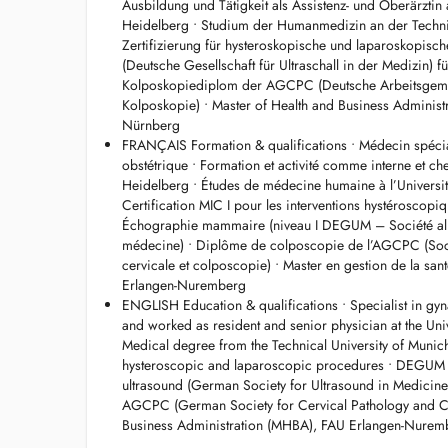
Ausbildung und Tätigkeit als Assistenz- und Oberärztin 
Heidelberg • Studium der Humanmedizin an der Technis
FRANÇAIS
Zertifizierung für hysteroskopische und laparoskopisch
Gynécologue et obstétricienne - interventions chirurgicale
(Deutsche Gesellschaft für Ultraschall in der Medizin)
Bohler - Hôpitaux Robert Schuman
Kolposkopiediplom der AGCPC (Deutsche Arbeitsgemei
Informations importantes concernant les rendez-vous :
Kolposkopie) • Master of Health and Business Administ
Nouvelles patientes enceintes : Pas de prise de rendez-vou
Nürnberg
téléphonique préalable est nécessaire pour vérifier si no
FRANÇAIS Formation & qualifications • Médecin spécia
nouvelles patientes enceintes. Tél. : +352 22 12 58.
obstétrique • Formation et activité comme interne et c
Patientes existantes : Si vous ne trouvez pas de rendez-vo
Heidelberg • Études de médecine humaine à l’Universi
contacter notre secrétariat au +352 22 12 58.
Certification MIC I pour les interventions hystéroscopi
Échographie mammaire (niveau I DEGUM – Société al
ENGLISH
médecine) • Diplôme de colposcopie de l’AGCPC (Soc
Gynaecologist and obstetrician - surgical procedures and d
cervicale et colposcopie) • Master en gestion de la sa
Hôpitaux Robert Schuman
Erlangen-Nuremberg
Important appointment information:
ENGLISH Education & qualifications • Specialist in gyn
For new pregnant patients: Please do not book appointmen
and worked as resident and senior physician at the Uni
call is required to check if we are currently accepting ne
Medical degree from the Technical University of Munich 
22 12 58.
hysteroscopic and laparoscopic procedures • DEGUM Lev
For existing patients: If you cannot find a timely appointm
ultrasound (German Society for Ultrasound in Medicin
office at +352 22 12 58.
AGCPC (German Society for Cervical Pathology and Co
Business Administration (MHBA), FAU Erlangen-Nurem