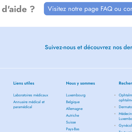
 d'aide ?
Visitez notre page FAQ ou co
Suivez-nous et découvrez nos dern
Liens utiles
Nous y sommes
Recher
Laboratoires médicaux
Luxembourg
Ophtalm
ophtalm
Annuaire médical et
Belgique
paramédical
Dermato
Allemagne
Médecin 
Autriche
Luxemb
Suisse
Gynécol
Pays-Bas