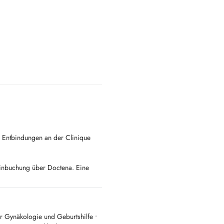
d Entbindungen an der Clinique
minbuchung über Doctena. Eine
 klären, ob derzeit neue
 22 12 58.
Termin bei Doctena erhalten,
r Sekretariat für einen schnelleren
r Gynäkologie und Geburtshilfe •