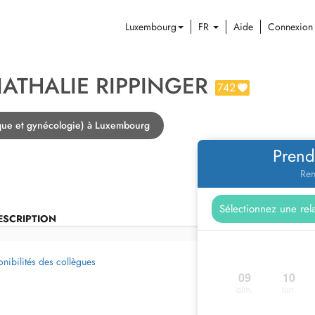
Luxembourg
FR
Aide
Connexion
NATHALIE RIPPINGER
742
que et gynécologie) à Luxembourg
Prend
Ren
ESCRIPTION
nibilités des collègues
09
10
dim.
lun.