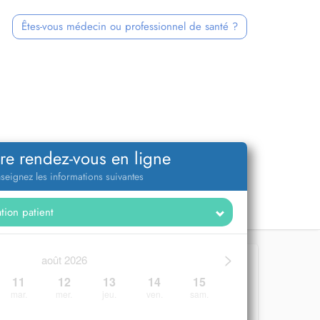
Êtes-vous médecin ou professionnel de santé ?
re rendez-vous en ligne
seignez les informations suivantes
>
août 2026
11
12
13
14
15
mar.
mer.
jeu.
ven.
sam.