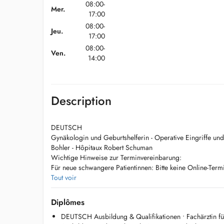
08:00-
Mer.
17:00
08:00-
Jeu.
17:00
08:00-
Ven.
14:00
Description
DEUTSCH
Gynäkologin und Geburtshelferin - Operative Eingriffe un
Bohler - Hôpitaux Robert Schuman
Wichtige Hinweise zur Terminvereinbarung:
Für neue schwangere Patientinnen: Bitte keine Online-Ter
vorherige telefonische Rücksprache ist erforderlich, um zu
Tout voir
Schwangere aufgenommen werden können. Kontakt: +352
Für bestehende Patientinnen: Sollten Sie keinen zeitnahen 
Diplômes
kontaktieren Sie bitte telefonisch unter +352 22 12 58 unse
DEUTSCH Ausbildung & Qualifikationen • Fachärztin fü
Termin.