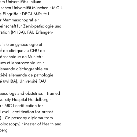
am Universitätsklinikum
chen Universität München • MIC I-
e Eingriffe • DEGUM-Stufe I
s et accouchements à la Clinique
 für Mammasonografie •
nschaft für Zervixpathologie und
ration (MHBA), FAU Erlangen-
s en ligne via Doctena. Un contact
us pouvons actuellement accepter de
liste en gynécologie et
hef de clinique au CHU de
us rapidement sur Doctena, veuillez
té technique de Munich •
ques et laparoscopiques •
lemande d’échographie en
iété allemande de pathologie
eliveries at Clinique Bohler -
nté (MHBA), Université FAU
aecology and obstetrics • Trained
ts via Doctena. A prior telephone
versity Hospital Heidelberg •
w pregnant patients. Phone: +352
• MIC I certification for
el I certification for breast
ent on Doctena, please call our
e) • Colposcopy diploma from
lposcopy) • Master of Health and
berg