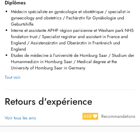
Diplômes
Mardi 8 h - 17 h
Médecin spécialiste en gynécologie et obstétrique / specialist in
Mercredi 13 h -17 h
gynaecology and obstetrics / Fachärztin für Gynäkologie und
Jeudi 8 h - 17 h
Geburtshilfe
Vendredi 8 h - 12 h
Interne et assistante APHP région parisienne et Wexham park NHS
En cas d'empêchement, je vous remercie de contacter le secrétariat au
fondation trust / Specialist registrar and assistant in France and
26779894 ou par doctena minimum 24 heures à l'avance afin de vous
England / Assistenzärztin und Oberärztin in Frankreich und
éviter des frais de consultation/examen.
England
Une indemnité équivalente au tarif dune consultation normale non
Etudes de médecine à l'université de Homburg Saar / Studium der
remboursable par l'assurance maladie vous sera facturée si vous
Humanmedizin in Homburg Saar / Medical degree at the
n'avez pas annulé le Rendez vous 24 h à l'avance.
University of Homburg Saar in Germany
Tout voir
Retours d'expérience
668
Recommandations
Voir tous les avis