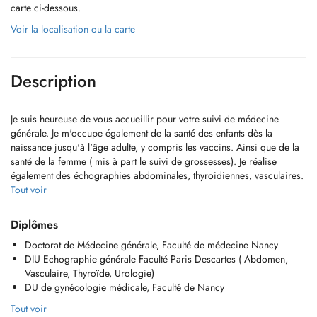
carte ci-dessous.
Voir la localisation ou la carte
Description
Je suis heureuse de vous accueillir pour votre suivi de médecine
générale. Je m'occupe également de la santé des enfants dès la
naissance jusqu'à l'âge adulte, y compris les vaccins. Ainsi que de la
santé de la femme ( mis à part le suivi de grossesses). Je réalise
également des échographies abdominales, thyroidiennes, vasculaires.
La prise de rendez vous pour échographie se fait par téléphone au
Tout voir
+352.661.666.446. Pour les autres motifs de rendez vous, merci de
prendre rendez vous uniquement via Doctena.
Diplômes
Doctorat de Médecine générale, Faculté de médecine Nancy
DIU Echographie générale Faculté Paris Descartes ( Abdomen,
Vasculaire, Thyroïde, Urologie)
DU de gynécologie médicale, Faculté de Nancy
Tout voir