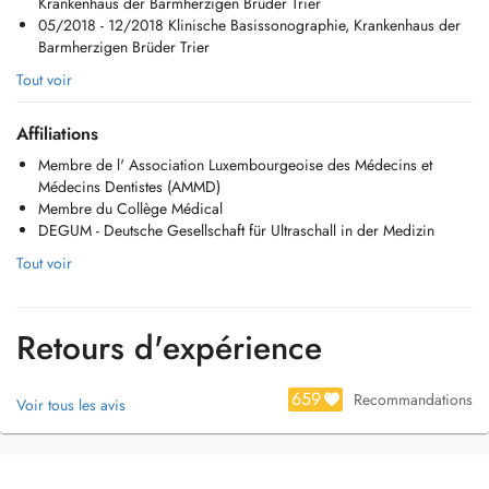
Krankenhaus der Barmherzigen Brüder Trier
- Kontrollen des Cholesterol-Spiegels und Reduktion der
05/2018 - 12/2018 Klinische Basissonographie, Krankenhaus der
kardiovaskulären Risikofaktoren
Barmherzigen Brüder Trier
- Diagnostik und Therapie des Eisen- / Vitaminmangels (Vitamine D,
B9, B12)
Tout voir
- Diagnostik und Beratung bei Gilbert-Syndrom
- Beratung bei chronischer Niereninsuffizienz, Stadium I-II
Affiliations
- Basisdiagnostik einer rheumatologischen Erkrankung
- Wundversorgung, inkl. Fäden- und Klammerentfernung
Membre de l' Association Luxembourgeoise des Médecins et
- 24-Stunden-Blutdruckmessung, Therapie und Kontrollen des
Médecins Dentistes (AMMD)
Hochblutdrucks
Membre du Collège Médical
- (24-Stunden)-EKG (Holter) bei Verdacht auf Herzrhythmusstörungen
DEGUM - Deutsche Gesellschaft für Ultraschall in der Medizin
sowie weitere fachärztliche kardiologische Mitbetreuung in der Praxis
Tout voir
- (Dringende) Hausbesuche im Radius von 10 km
- Psychosomatische Grundversorgung
Direktzahlungen (PID) möglich.
Retours d'expérience
Tel. : +352 288 055 941
659
Recommandations
Voir tous les avis