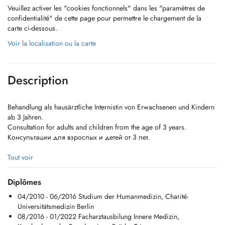
Veuillez activer les "cookies fonctionnels" dans les "paramètres de
confidentialité" de cette page pour permettre le chargement de la
carte ci-dessous.
Voir la localisation ou la carte
Description
Behandlung als hausärztliche Internistin von Erwachsenen und Kindern
ab 3 Jahren.
Consultation for adults and children from the age of 3 years.
Консультации для взрослых и детей от 3 лет.
- Echographie / Ultraschall (Bauch, Schilddrüse, Carotis-Doppler)
Tout voir
- Diabetes: Screening, Erstdiagnose und Therapie (nur Erwachsene,
Typ II)
Diplômes
- Adipositas (Übergewicht): Beratung und Therapie
04/2010 - 06/2016 Studium der Humanmedizin, Charité-
- Akute Sprechstunde (Infekte, Bauchschmerzen, etc.)
Universitätsmedizin Berlin
- Gesamt-Check-up 40/50/60 (Risikofaktoren prüfen, Blutanalysen,
08/2016 - 01/2022 Facharztausbilung Innere Medizin,
Impfungen)