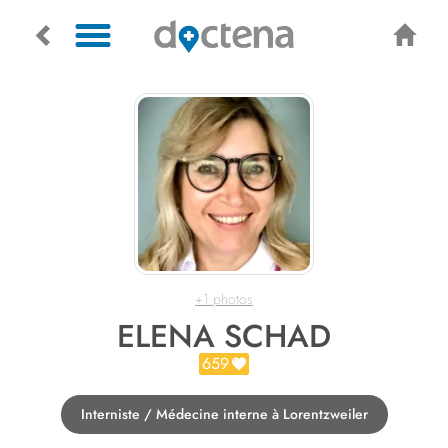
+1 photos
ELENA SCHAD
659
Interniste / Médecine interne à Lorentzweiler