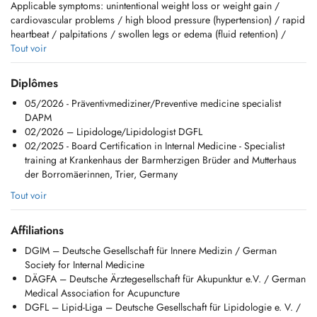
Applicable symptoms: unintentional weight loss or weight gain /
cardiovascular problems / high blood pressure (hypertension) / rapid
heartbeat / palpitations / swollen legs or edema (fluid retention) /
respiratory infections and bronchitis / cough (acute or chronic) /
Tout voir
shortness of breath / diagnosed or suspected asthma , COPD /
abdominal pain / heartburn, reflux / nausea, vomiting /diarrhea or
Diplômes
constipation / diabetes mellitus (new diagnosis or
05/2026 - Präventivmediziner/Preventive medicine specialist
management/treatment) / elevated cholesterol/lipid metabolism
DAPM
disorder (dyslipidemia) / Impaired kidney function (elevated
02/2026 – Lipidologe/Lipidologist DGFL
creatinine) / thyroid problems / anemia / joint and muscle pain
02/2025 - Board Certification in Internal Medicine - Specialist
training at Krankenhaus der Barmherzigen Brüder and Mutterhaus
Available Services:
der Borromäerinnen, Trier, Germany
- consultation
- treatment of lipid metabolism disorders (lipidology), diabetes,
Tout voir
hypertension, and cardiovascular risk factor
- cardiovascular risk assessment (heart attack/stroke prevention),
Affiliations
- modern ultrasound diagnostics (abdomen, thyroid, carotid arteries,
leg vessels (veins and arteries), thorax)
DGIM – Deutsche Gesellschaft für Innere Medizin / German
- infectious disease and travel medicine
Society for Internal Medicine
- prevention/check-ups,
DÄGFA – Deutsche Ärztegesellschaft für Akupunktur e.V. / German
- evaluation of abnormal liver function tests,
Medical Association for Acupuncture
- vaccination advice,
DGFL – Lipid-Liga – Deutsche Gesellschaft für Lipidologie e. V. /