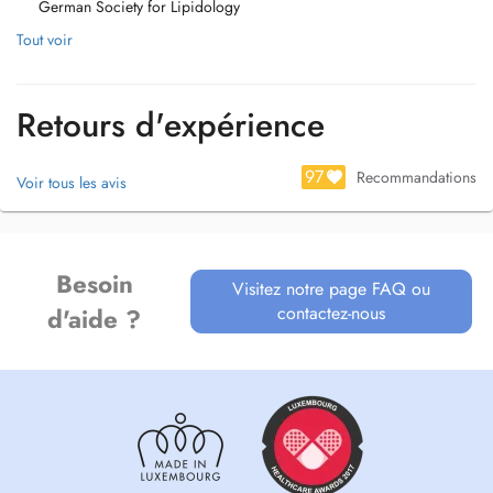
- driver's license and insurance examination.
German Society for Lipidology
Tout voir
Languages: German, English & Luxembourgish
More information: https://care.findelmedic.lu/dr-jonas-jabs/
Secretariat: +352 27 99 59 59
Un centre médical pluridisciplinaire au Findel. Parcours de soin.
Retours d'expérience
Parcours de prévention.
97
Recommandations
Voir tous les avis
Besoin
Visitez notre page FAQ ou
contactez-nous
d'aide ?