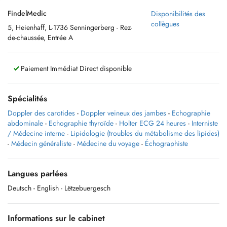
FindelMedic
Disponibilités des
collègues
5, Heienhaff, L-1736 Senningerberg - Rez-
de-chaussée, Entrée A
Paiement Immédiat Direct disponible
Spécialités
Doppler des carotides
-
Doppler veineux des jambes
-
Echographie
abdominale
-
Echographie thyroïde
-
Holter ECG 24 heures
-
Interniste
/ Médecine interne
-
Lipidologie (troubles du métabolisme des lipides)
-
Médecin généraliste
-
Médecine du voyage
-
Échographiste
Langues parlées
Deutsch
- English
- Lëtzebuergesch
Informations sur le cabinet