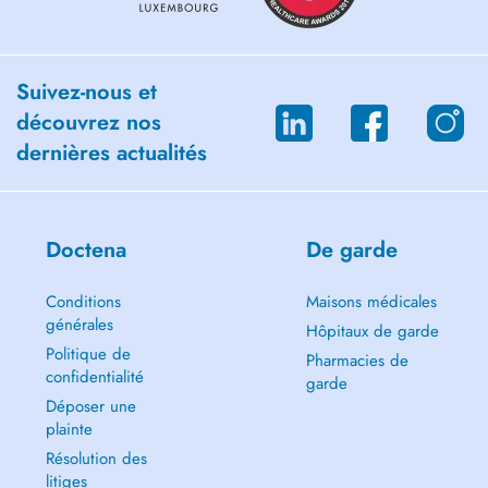
--> ATTENTION: Lors de la remise du plan alimentaire, je ne fais pas
de plan journalier. Je laisse le choix au patient de choisir les aliments
qu'il souhaite, mais faire à ma façon.
Suivez-nous et
découvrez nos
dernières actualités
Doctena
De garde
Conditions
Maisons médicales
générales
Hôpitaux de garde
Politique de
Pharmacies de
confidentialité
garde
Déposer une
plainte
Résolution des
litiges