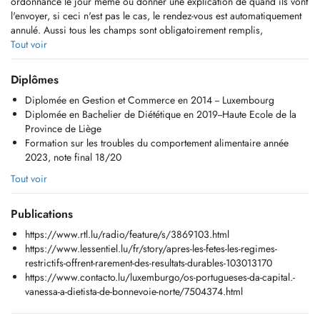
ordonnance le jour même ou donner une explication de quand ils vont
l'envoyer, si ceci n'est pas le cas, le rendez-vous est automatiquement
annulé. Aussi tous les champs sont obligatoirement remplis,
MATRICULE CORRECTE, merci de votre comprehension.
Tout voir
Cabinet diététique Mme Vanessa COIMBRA
Diplômes
1 rue de Bonnevoie
Diplomée en Gestion et Commerce en 2014 -- Luxembourg
L-1260 Luxembourg-Gare
Diplomée en Bachelier de Diététique en 2019--Haute Ecole de la
Province de Liège
Diplômée en Diététique à la Haute Ecole de la Province de Liège en
Formation sur les troubles du comportement alimentaire année
2019, affiliée à la CNS
2023, note final 18/20
Spécialisée en Nutrition Clinique (pour les maladies chroniques, perte
Tout voir
de poids et gains de poids) et Collectivité.
Publications
Je vous propose un programme diététique personnalisé pour :
- un rééquilibrage alimentaire (afin de savoir manger, pour améliorer
https://www.rtl.lu/radio/feature/s/3869103.html
votre santé, perdre du poids ou gains de poids, suite à un
https://www.lessentiel.lu/fr/story/apres-les-fetes-les-regimes-
changement dans votre vie,...)
restrictifs-offrent-rarement-des-resultats-durables-103013170
https://www.contacto.lu/luxemburgo/os-portugueses-da-capital.-
- un régime lié à des pathologies (ex. maladies cardiovasculaires,
vanessa-a-dietista-de-bonnevoie-norte/7504374.html
hypertension artérielle, prédiabète, diabète type 1 et 2 , syndrome de
l'intestin irritable et MICI, Fodmap, hypercholestérolémie, obésité ,