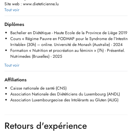
Site web : www.dieteticienne.lu
Tout voir
Diplômée en diététique depuis 2019 et agréée CNS (prises en charge
à 88% pour les ordonnances médicales validées par la CNS), je serai
Diplômes
à votre écoute pour comprendre vos besoins et vous accompagnerai
Bachelier en Diététique - Haute Ecole de la Province de Liège 2019
de manière entièrement personnalisée afin de vous aider avec
Cours « Régime Pauvre en FODMAP pour le Syndrome de l’Intestin
bienveillance et tout en douceur à mettre du bien-être dans votre
Irritable» (30h) – online. Université de Monash (Australie) - 2024
assiette et vous guiderai vers un équilibre alimentaire répondant au
Formation « Nutrition et procréation au féminin » (7h) - Présentiel.
mieux à vos préférences.
Nutrimedes (Bruxelles) - 2025
Ma philosophie repose sur la conviction que l'alimentation va bien au-
Tout voir
delà des simples nutriments, c'est une expérience unique pour chaque
individu.
Affiliations
Votre motivation étant la clé du succès, je travaillerai avec
Caisse nationale de santé (CNS)
professionnalisme et enthousiasme avec vous afin de définir des
Association Nationale des Diététiciens du Luxembourg (ANDL)
objectifs réalistes, durables, adaptés à vos besoins spécifiques, vos
Association Luxembourgeoise des Intolérants au Gluten (ALIG)
éventuelles pathologies ainsi qu'à votre mode de vie.
Le bilan d'impédancemétrie étant intégré à chaque consultation, nous
analyserons ensemble votre composition corporelle en évaluant la
Retours d'expérience
répartition entre masse musculaire, masse grasse et masse osseuse.