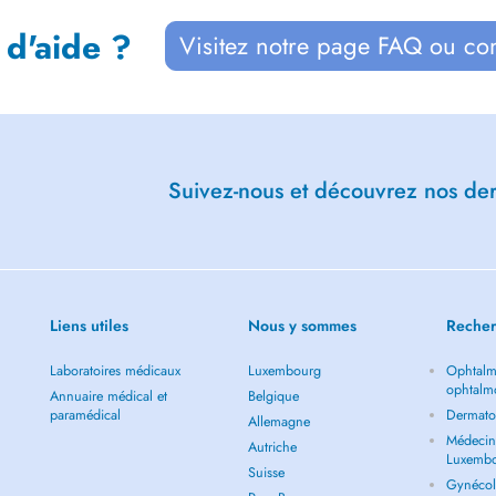
 d'aide ?
Visitez notre page FAQ ou co
Suivez-nous et découvrez nos dern
Liens utiles
Nous y sommes
Recher
Laboratoires médicaux
Luxembourg
Ophtalm
ophtalm
Annuaire médical et
Belgique
paramédical
Dermato
Allemagne
Médecin 
Autriche
Luxemb
Suisse
Gynécol