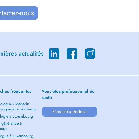
ntactez-nous
ières actualités
ches fréquentes
Vous êtes professionnel de
santé
ologue - Médecin
ologue à Luxembourg
S'inscrire à Doctena
logie à Luxembourg
généraliste à
ourg
ogue à Luxembourg