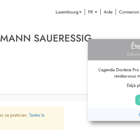
Luxembourg
FR
Aide
Connexion
RMANN SAUERESSIG
Êt
Découv
L’agenda Doctena Pro 
rendez-vous m
Déjà pl
ec ce praticien.
Testez la