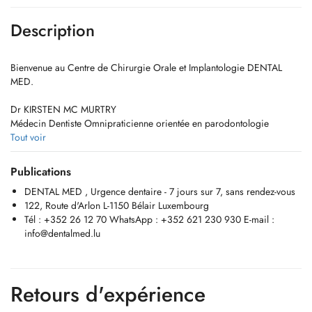
Description
Bienvenue au Centre de Chirurgie Orale et Implantologie DENTAL
MED.
Dr KIRSTEN MC MURTRY
Médecin Dentiste Omnipraticienne orientée en parodontologie
Tout voir
Pousser la porte d'un centre dentaire n'est pas toujours une démarche
facile. Une douleur, une intervention à venir ou simplement des
Publications
questions sur un traitement peuvent être source d'inquiétude.
DENTAL MED , Urgence dentaire - 7 jours sur 7, sans rendez-vous
122, Route d'Arlon L-1150 Bélair Luxembourg
Chez DENTAL MED (122 Route d'Arlon, L-1150 Bélair Luxembourg),
Tél : +352 26 12 70 WhatsApp : +352 621 230 930 E-mail :
nous savons que chaque patient arrive avec son propre parcours.
info@dentalmed.lu
C'est pourquoi nous prenons le temps d'écouter votre situation, de
répondre à vos questions et de vous expliquer clairement chaque
étape de votre prise en charge.
Retours d'expérience
Notre centre est spécialisé en chirurgie orale et implantologie, ortho.
Nous réalisons notamment les extractions complexes, les implants