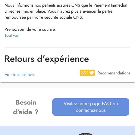
Nous informons nos patients assurés CNS que le Paiement Immédiat
Direct est mis en place. Vous n'aurez plus à avancer la partie
remboursée par votre sécurité sociale CNS.
Prenez soin de votre sourire.
Tout voir
Votre santé est importante. Nous avons réuni une équipe de dentistes
spécialisés pour prendre soin de vous rapidement et efficacement.
Et lorsque vous avez un problème dentaire, vous ne souhaitez pas
Retours d'expérience
attendre des heures voire même des jours à souffrir. Cest pour cela
que nous sommes disponibles 7 jours sur 7 et que nos Centres
Dentaires à Luxembourg vous accueillent en dehors des horaires
391
Recommandations
Voir tous les avis
classiques.
Nous avons formé une équipe de dentistes experts dans des
spécialités diverses et complètes comme lorthodontie, limplantologie
Besoin
et les facettes dentaires.
Visitez notre page FAQ ou
contactez-nous
d'aide ?
Vous recherchez un cabinet dentaire rapide, disponible et efficace ?
Nos dentistes sont disponibles à Esch-sur-Alzette, Strassen et
Differdange