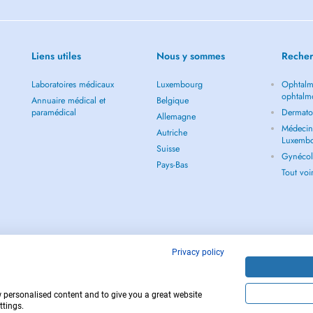
Liens utiles
Nous y sommes
Recher
Laboratoires médicaux
Luxembourg
Ophtalm
ophtalm
Annuaire médical et
Belgique
paramédical
Dermato
Allemagne
Médecin 
Autriche
Luxemb
Suisse
Gynécol
Pays-Bas
Tout vo
Privacy policy
w personalised content and to give you a great website
Copyright © 
ttings.