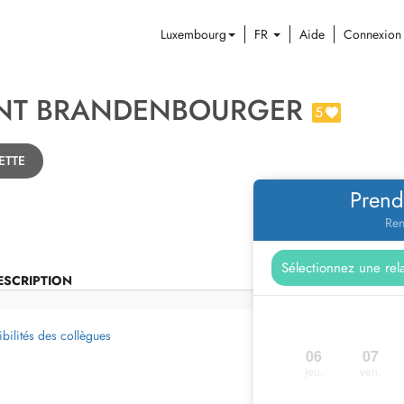
Luxembourg
FR
Aide
Connexion
ENT BRANDENBOURGER
5
ZETTE
Prend
Ren
ESCRIPTION
bilités des collègues
06
07
jeu.
ven.