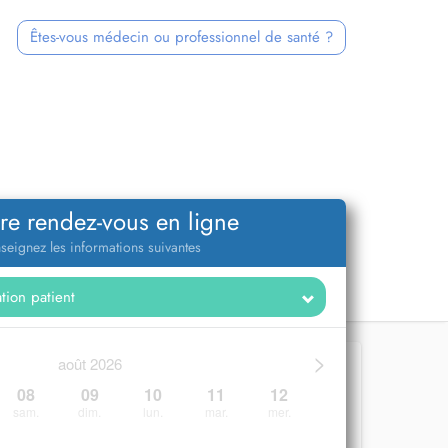
Êtes-vous médecin ou professionnel de santé ?
re rendez-vous en ligne
seignez les informations suivantes
>
août 2026
08
09
10
11
12
sam.
dim.
lun.
mar.
mer.