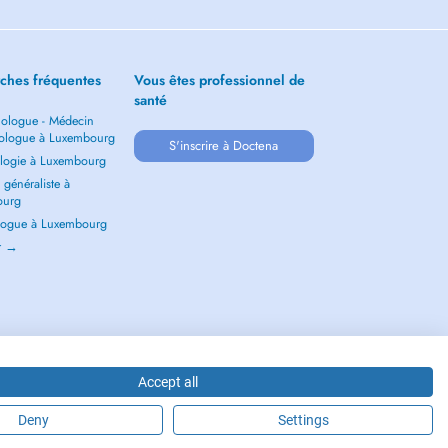
ches fréquentes
Vous êtes professionnel de
santé
ologue - Médecin
ologue à Luxembourg
S'inscrire à Doctena
logie à Luxembourg
généraliste à
ourg
ogue à Luxembourg
ir →
Accept all
Deny
Settings
2026 - DOCTENA S.A. 42, Rue de la Vallée, L-2661 Luxembourg