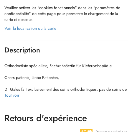
Veuillez activer les "cookies fonctionnels" dans les "paramètres de
confidentialité" de cette page pour permettre le chargement de la
carte ci-dessous.
Voir la localisation ou la carte
Description
Orthodontiste spécialiste, Fachzahnärztin für Kieferorthopädie
Chers patients, Liebe Patienten,
Dr Gales fait exclusivement des soins orthodontiques, pas de soins de
dentisterie générale.
Tout voir
Dr Gales macht nur kieferorthopädische Behandlungen, keine
allgemein zahnmedizinischen Behandlungen.
Retours d'expérience
60