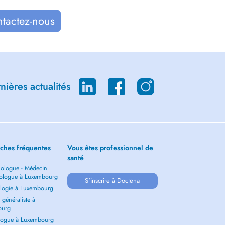
ntactez-nous
ières actualités
ches fréquentes
Vous êtes professionnel de
santé
ologue - Médecin
ologue à Luxembourg
S'inscrire à Doctena
logie à Luxembourg
généraliste à
ourg
ogue à Luxembourg