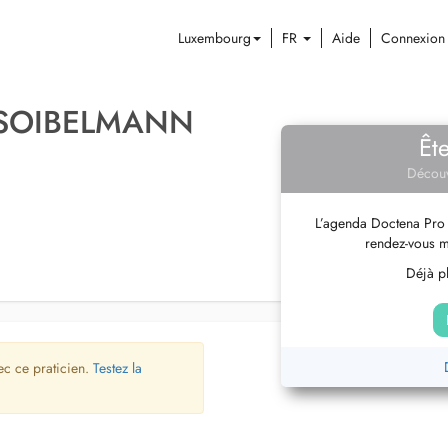
Luxembourg
FR
Aide
Connexion
 SOIBELMANN
Êt
Découv
L’agenda Doctena Pro 
rendez-vous m
Déjà pl
ec ce praticien.
Testez la