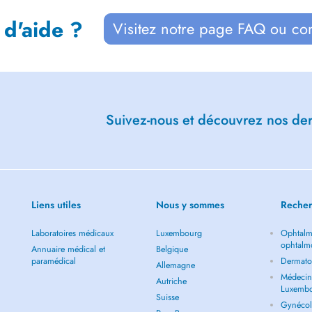
 d'aide ?
Visitez notre page FAQ ou co
Suivez-nous et découvrez nos dern
Liens utiles
Nous y sommes
Recher
Laboratoires médicaux
Luxembourg
Ophtalm
ophtalm
Annuaire médical et
Belgique
paramédical
Dermato
Allemagne
Médecin 
Autriche
Luxemb
Suisse
Gynécol