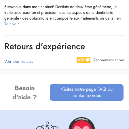
Bienvenue dans mon cabinet! Dentiste de deuxième génération, je
traite avec passion et précision tous les aspects de la dentisterie
générale - des obturations en composite aux traitements de canal, en
passant par les restaurations esthétiques en céramique.
Tout voir
J'ai un intérêt particulier pour la chirurgie orale, notamment l'extraction
des dents de sagesse et l'implantologie. J'utilise des techniques
Retours d'expérience
modernes et j'accorde une grande importance à une prise en charge
attentive afin de vous offrir le meilleur traitement possible.
416
Recommandations
Voir tous les avis
N'hésitez pas à prendre rendez-vous, je serais ravi de vous accueillir !
Besoin
Visitez notre page FAQ ou
contactez-nous
d'aide ?