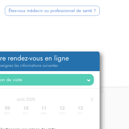
Êtes-vous médecin ou professionnel de santé ?
re rendez-vous en ligne
seignez les informations suivantes
>
août 2026
09
10
11
12
13
dim.
lun.
mar.
mer.
jeu.