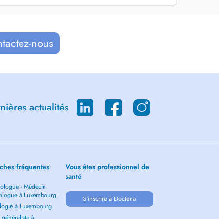
ntactez-nous
ières actualités
ches fréquentes
Vous êtes professionnel de
santé
ologue - Médecin
ologue à Luxembourg
S'inscrire à Doctena
logie à Luxembourg
généraliste à