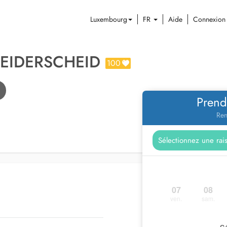
Luxembourg
FR
Aide
Connexion
HEIDERSCHEID
100
Prend
Ren
07
08
ven.
sam.