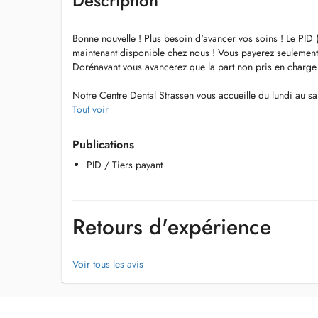
Description
Bonne nouvelle ! Plus besoin d'avancer vos soins ! Le PID 
maintenant disponible chez nous ! Vous payerez seulement
Dorénavant vous avancerez que la part non pris en charg
Notre Centre Dental Strassen vous accueille du lundi au 
10h à 00h et jours fériés avec ou sans rendez-vous.
Tout voir
Nous mettons à votre disposition un plateau technique comp
soins les plus avancés en Endodontie, Parodontologie et e
Publications
Notre centre possède des équipements les plus modernes
PID / Tiers payant
pouvons réaliser des scanner intra-oraux (cône beam ou 
Vous pouvez prendre rendez-vous avec un de nos dentiste
une urgence dentaire.
Retours d'expérience
Une équipe de médecins dentistes et soignants parlant franç
roumain, portugais et arabe vous accueillent.
Nous nous trouvons en face du CHL - service maternité
Voir tous les avis
Si vous venez en voiture vous avez la possibilité de vous 
exclusivement à notre patientèle.