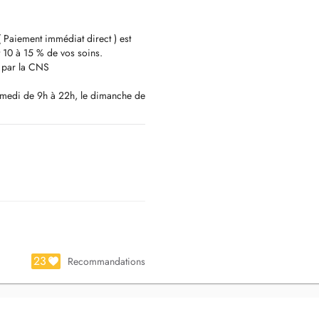
( Paiement immédiat direct ) est
 10 à 15 % de vos soins.
e par la CNS
samedi de 9h à 22h, le dimanche de
let destiné à vous fournir les
n Implantologie.
 notamment en radiologie, ou nous
CBCT).
s pour un simple contrôle ou pour
ais, anglais, allemand, italien,
23
Recommandations
garer au parking du centre réservé