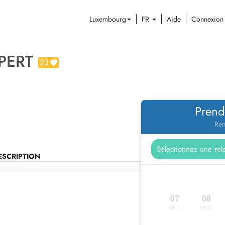
Luxembourg
FR
Aide
Connexion
PERT
23
Prend
Ren
ESCRIPTION
07
08
ven.
sam.