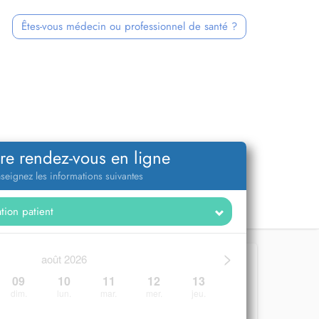
Êtes-vous médecin ou professionnel de santé ?
re rendez-vous en ligne
seignez les informations suivantes
>
août 2026
09
10
11
12
13
dim.
lun.
mar.
mer.
jeu.