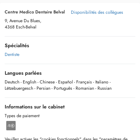
Centre Medico Dentaire Belval
Disponibilités des collègues
9, Avenue Du Blues,
4368 Esch-Belval
Spécialités
Dentiste
Langues parlées
Deutsch
- English
- Chinese
- Español
- Français
- Italiano
-
Lëtzebuergesch
- Persian
- Português
- Romanian
- Russian
Informations sur le cabinet
Types de paiement
Veuillez activer les "cookies fonctionnels" dans les "paramètres de