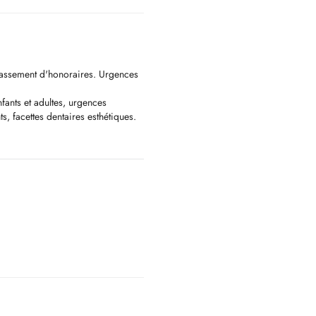
passement d'honoraires. Urgences
nfants et adultes, urgences
s, facettes dentaires esthétiques.
as à prendre rendez-vous du lundi
u par téléphone. Accès handicapés
gences dentaires.
 6ans, interception, smilers pour
 Dentisterie pédiatrique (pour
traction), chirurgie orale et