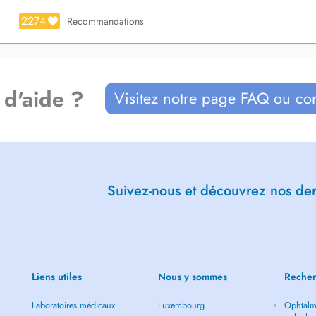
2274
Recommandations
des enfants
amedi dimanche et jours fériés -
 d'aide ?
Visitez notre page FAQ ou co
niversité de Lorraine mardi
lômé de France et formations en
s, selon disponibilités. Merci de
Suivez-nous et découvrez nos dern
us d'horaires disponibles sur
Liens utiles
Nous y sommes
Recher
Laboratoires médicaux
Luxembourg
Ophtalm