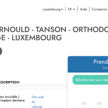
Luxembourg
FR
Aide
Connexion
RNOULD - TANSON - ORTHODO
E - LUXEMBOURG
Prend
Ren
ESCRIPTION
s Invisible |
Site web
Implant dentaire
du
08
09
cabinet
sam.
dim.