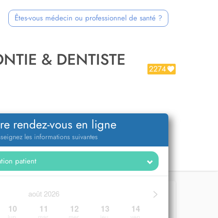
Êtes-vous médecin ou professionnel de santé ?
NTIE & DENTISTE
2274
re rendez-vous en ligne
seignez les informations suivantes
>
août 2026
10
11
12
13
14
lun.
mar.
mer.
jeu.
ven.