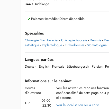
3440 Dudelange
Paiement Immédiat Direct disponible
Spécialités
Chirurgie Maxillo-facial
-
Chirurgie buccale
-
Dentiste
-
Den
esthétique
-
Implantologue
-
Orthodontiste
-
Stomatologue
Langues parlées
Deutsch
- English
- Français
- Lëtzebuergesch
- Persian
- P
Informations sur le cabinet
Heures
Veuillez activer les "cookies fonctio
d'ouverture
confidentialité" de cette page pour 
ci-dessous.
09:00-
Lun.
Voir la localisation ou la carte
22:30