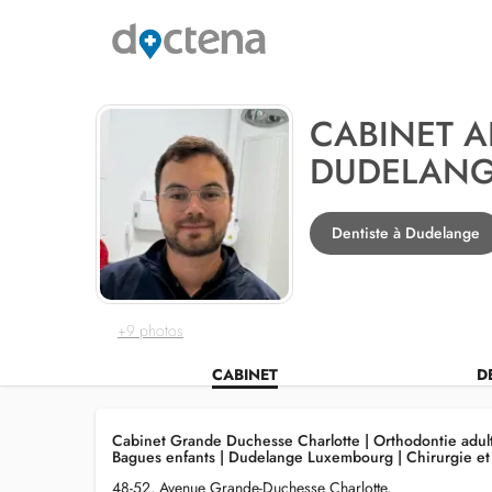
CABINET A
DUDELANG
Dentiste à Dudelange
+9 photos
CABINET
D
Cabinet Grande Duchesse Charlotte | Orthodontie adulte
Bagues enfants | Dudelange Luxembourg | Chirurgie et 
48-52, Avenue Grande-Duchesse Charlotte,