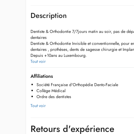
Description
Dentiste & Orthodontie 7/7jours matin au soir, pas de dé
dentaires
Dentiste & Orthodontie Invisible et conventionnelle, pour e
dentaires , prothèses, dents de sagesse chirurgie et Implant
Depuis +10ans au Luxembourg.
Cabinet dentaire ouvert durant les vacances.
Tout voir
Affiliations
Grand parking gratuit à proximité du cabinet. N'hésitez p
Société Française d'Orthopédie Dento-Faciale
au dimanche le cabinet est ouvert, rendez-vous en ligne o
Collège Médical
et personnes âgées.
Ordre des dentistes
Les créneaux après 20h et dimanches sont réservés aux ur
Tout voir
Au cabinet dentaire ARNOULD - TANSON : Orthodontie dès
enfants et pour adultes (invisible ou traitement classique).
Retours d'expérience
enfants ). Opération des dents de sagesse ( wisdom teeth ex
implants.