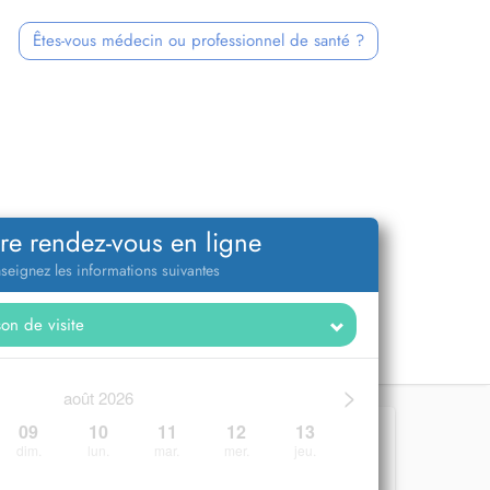
Êtes-vous médecin ou professionnel de santé ?
re rendez-vous en ligne
seignez les informations suivantes
>
août 2026
09
10
11
12
13
dim.
lun.
mar.
mer.
jeu.