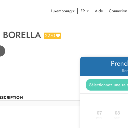
Luxembourg
FR
Aide
Connexion
L BORELLA
2270
Prend
Ren
ESCRIPTION
07
08
ven.
sam.