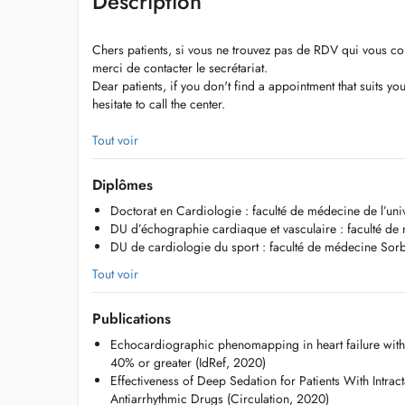
Description
Chers patients, si vous ne trouvez pas de RDV qui vous con
merci de contacter le secrétariat.
Dear patients, if you don't find a appointment that suits yo
hesitate to call the center.
Parking gratuit à l'arrière du centre médical.
Tout voir
Free park juste behind the medical center.
Diplômes
Téléphone : 2 777 333
Doctorat en Cardiologie : faculté de médecine de l’uni
Mail :
cabinetdrborella@gmail.com
DU d’échographie cardiaque et vasculaire : faculté de
DU de cardiologie du sport : faculté de médecine Sorb
Tout voir
Publications
Echocardiographic phenomapping in heart failure with le
40% or greater (IdRef, 2020)
Effectiveness of Deep Sedation for Patients With Intract
Antiarrhythmic Drugs (Circulation, 2020)