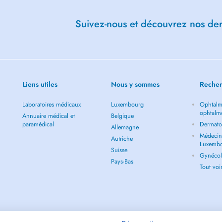
Suivez-nous et découvrez nos dern
Liens utiles
Nous y sommes
Recher
Laboratoires médicaux
Luxembourg
Ophtalm
ophtalm
Annuaire médical et
Belgique
paramédical
Dermato
Allemagne
Médecin 
Autriche
Luxemb
Suisse
Gynécol
Pays-Bas
Tout vo