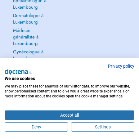
ophtalmologue à
Luxembourg
Dermatologie à
Luxembourg
Médecin
généraliste à
Luxembourg
Gynécologue à
Luxembourg
Tout voir →
Privacy policy
We use cookies
We may place these for analysis of our visitor data, to improve our website,
show personalised content and to give you a great website experience. For
more information about the cookies open the cookie manager settings.
POUR LES URGENCES, CONSULTEZ : 112
Copyright © 2026 - DOCTENA S.A. 42, Rue de la Vallée, L-2661 Luxembourg
Accept all
Deny
Settings
Prendre rendez-vous en ligne