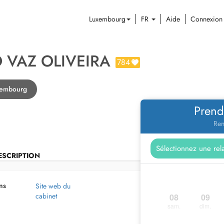
Luxembourg
FR
Aide
Connexion
 VAZ OLIVEIRA
784
xembourg
Prend
Ren
ESCRIPTION
ns
Site web du
cabinet
08
09
sam.
dim.