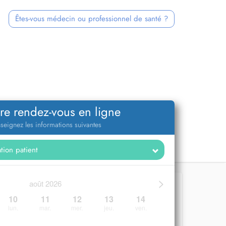
Êtes-vous médecin ou professionnel de santé ?
re rendez-vous en ligne
seignez les informations suivantes
>
août 2026
10
11
12
13
14
lun.
mar.
mer.
jeu.
ven.