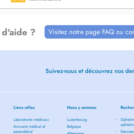
igestive - migraine - douleurs
iratoires
 d'aide ?
Visitez notre page FAQ ou co
genoux forts et stables - traiter le
e - traitement de la migraine
Suivez-nous et découvrez nos dern
hats app (+352 - 621 722 757) ou
de m'appeler ou envoyer un message
 Cela pour éviter que vous ayez à
Liens utiles
Nous y sommes
Recher
Laboratoires médicaux
Luxembourg
Ophtalm
ophtalm
Annuaire médical et
Belgique
paramédical
Dermato
Allemagne