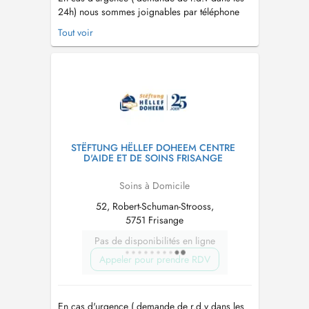
24h) nous sommes joignables par téléphone
24h/24 et 7j/7 au 40 20 80 22 00. - Depuis
Tout voir
1999 le plus grand réseau d'aide et de soins à
domicile au Luxembourg - Nous sommes
joignable par téléphone 24h/24h au 40 20 80
22 00 - Un service garanti 7 jours su...
STËFTUNG HËLLEF DOHEEM CENTRE
D'AIDE ET DE SOINS FRISANGE
Soins à Domicile
52, Robert-Schuman-Strooss,
5751 Frisange
Pas de disponibilités en ligne
Appeler pour prendre RDV
En cas d'urgence ( demande de r.d.v dans les