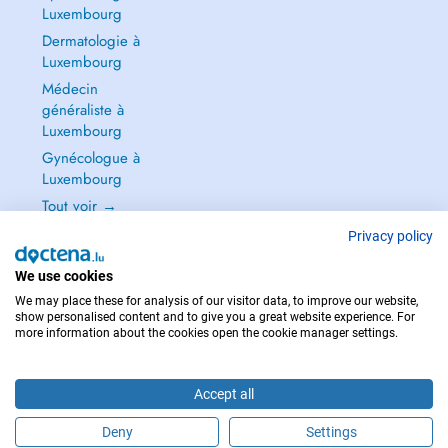
Luxembourg
Dermatologie à
Luxembourg
Médecin
généraliste à
Luxembourg
Gynécologue à
Luxembourg
Tout voir →
Privacy policy
We use cookies
We may place these for analysis of our visitor data, to improve our website,
POUR LES URGENCES, CONSULTEZ : 112
show personalised content and to give you a great website experience. For
more information about the cookies open the cookie manager settings.
Copyright © 2026 - DOCTENA S.A. 42, Rue de la Vallée, L-2661 Luxembourg
Accept all
Deny
Settings