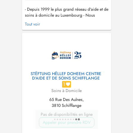
- Depuis 1999 le plus grand réseau d'aide et de
soins à domicile au Luxembourg - Nous
sommes joignables par téléphone 24h/24h au
Tout voir
40 20 80 2400 - Un service garanti 7 jours sur
7 - Une prise en charge totale et globale du
client - Seit 1999 das größte Netzwerk für Hilfs-
und Pflegedienste in Lu...
STËFTUNG HËLLEF DOHEEM CENTRE
D'AIDE ET DE SOINS SCHIFFLANGE
1
Soins à Domicile
65 Rue Des Aulnes,
3810 Schifflange
Pas de disponibilités en ligne
Appeler pour prendre RDV