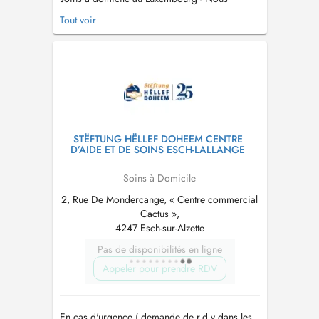
sommes joignables par téléphone 24h/24h au
Tout voir
40 20 80 2200 - Un service garanti 7 jours sur
7 - Une prise en charge totale et globale du
client - Seit 1999 das größte Netzwerk für Hilfs-
und Pflegedienste in Lu...
STËFTUNG HËLLEF DOHEEM CENTRE
D’AIDE ET DE SOINS ESCH-LALLANGE
Soins à Domicile
2, Rue De Mondercange, « Centre commercial
Cactus »,
4247 Esch-sur-Alzette
Pas de disponibilités en ligne
Appeler pour prendre RDV
En cas d'urgence ( demande de r.d.v dans les