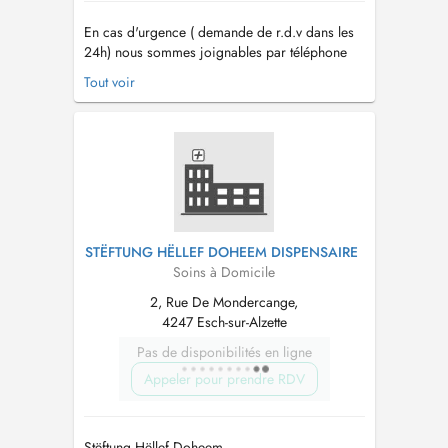
En cas d'urgence ( demande de r.d.v dans les
24h) nous sommes joignables par téléphone
24h/24 et 7j/7 au 402080 2300. - Depuis
Tout voir
1999 le plus grand réseau d'aide et de soins à
domicile au Luxembourg - Nous sommes
joignable par téléphone 24h/24h au 402080
2300 - Un service garanti 7 jours sur 7 ...
STËFTUNG HËLLEF DOHEEM DISPENSAIRE
Soins à Domicile
2, Rue De Mondercange,
4247 Esch-sur-Alzette
Pas de disponibilités en ligne
Appeler pour prendre RDV
Stëftung Hëllef Doheem