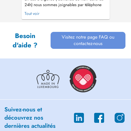
24h) nous sommes joignables par téléphone
24h/24 et 7j/7 au 40 20 80 63 00. - Depuis
Tout voir
1999 le plus grand réseau d'aide et de soins à
domicile au Luxembourg - Nous sommes
joignable par téléphone 24h/24h au 40 20 80
Besoin
63 00 - Un service garanti 7 jours su...
Visitez notre page FAQ ou
contactez-nous
d'aide ?
Suivez-nous et
découvrez nos
dernières actualités