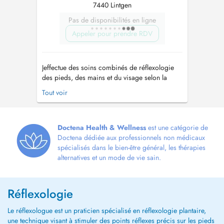
7440 Lintgen
Pas de disponibilités en ligne
Appeler pour prendre RDV
Jeffectue des soins combinés de réflexologie
des pieds, des mains et du visage selon la
méthode Eunice Ingham. Depuis plusieurs
Tout voir
années, je suis une partisane de la médecine
naturelle. J'utilise des méthodes et des pratiques
qui ont un effet curatif, aident à éliminer les
maux et préviennent le ...
Doctena Health & Wellness
est une catégorie de
Doctena dédiée aux professionnels non médicaux
spécialisés dans le bien-être général, les thérapies
alternatives et un mode de vie sain.
Réflexologie
Le réflexologue est un praticien spécialisé en réflexologie plantaire,
une technique visant à stimuler des points réflexes précis sur les pieds