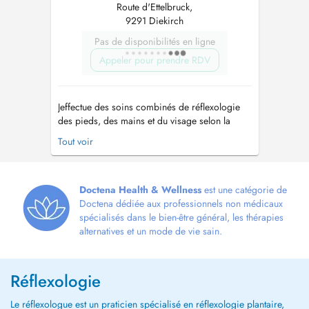
Route d'Ettelbruck,
9291 Diekirch
Pas de disponibilités en ligne
Appeler pour prendre RDV
Jeffectue des soins combinés de réflexologie
des pieds, des mains et du visage selon la
méthode Eunice Ingham. Depuis plusieurs
Tout voir
années, je suis une partisane de la médecine
naturelle. J'utilise des méthodes et des pratiques
qui ont un effet curatif, aident à éliminer les
maux et préviennent le ...
Doctena Health & Wellness
est une catégorie de
Doctena dédiée aux professionnels non médicaux
spécialisés dans le bien-être général, les thérapies
alternatives et un mode de vie sain.
Réflexologie
Le réflexologue est un praticien spécialisé en réflexologie plantaire,