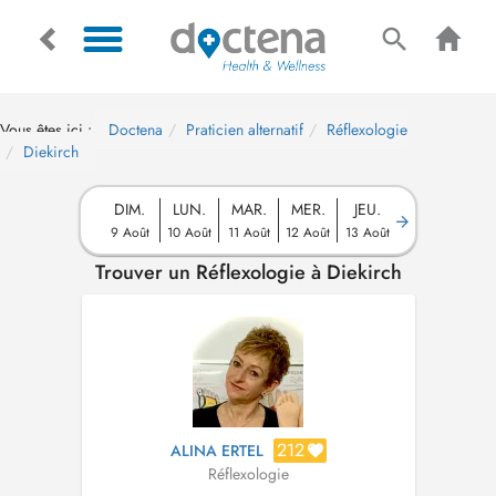
Vous êtes ici :
Doctena
Praticien alternatif
Réflexologie
Diekirch
DIM.
LUN.
MAR.
MER.
JEU.
9 Août
10 Août
11 Août
12 Août
13 Août
Trouver un Réflexologie à Diekirch
212
ALINA ERTEL
Réflexologie