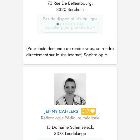
70 Rue De Bettembourg,
3320 Berchem
Pas de disponibilités en ligne
Appeler pour prendre RDV
(Pour toute demande de rendez-vous, se rendre
directement sur le site internet) Sophrologie
Relaxation Réflexologie (plantaire-faciale-
massage crânien)
317
JENNY CANLERS
Réflexologie
,
Pédicure médicale
15 Domaine Schmiseleck,
3373 Leudelange