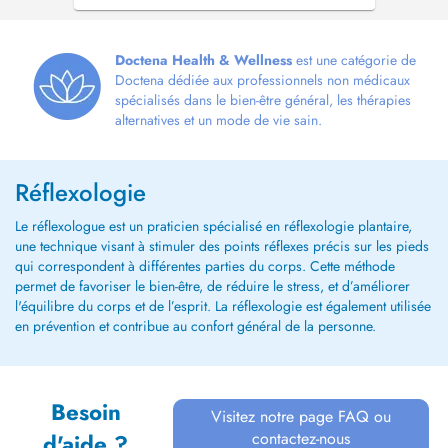
au cabinet de Podologie - Pedicurie
Potarjnikoff le : Mardi, mercredi, et vendredi.
Merci de prévenir 24h avant en cas
d'annulation, tout rdv non annulé sera facturé.
Doctena Health & Wellness
est une catégorie de
...
Doctena dédiée aux professionnels non médicaux
spécialisés dans le bien-être général, les thérapies
alternatives et un mode de vie sain.
Réflexologie
Le réflexologue est un praticien spécialisé en réflexologie plantaire,
une technique visant à stimuler des points réflexes précis sur les pieds
qui correspondent à différentes parties du corps. Cette méthode
permet de favoriser le bien-être, de réduire le stress, et d’améliorer
l'équilibre du corps et de l’esprit. La réflexologie est également utilisée
en prévention et contribue au confort général de la personne.
Besoin
Visitez notre page FAQ ou
contactez-nous
d'aide ?