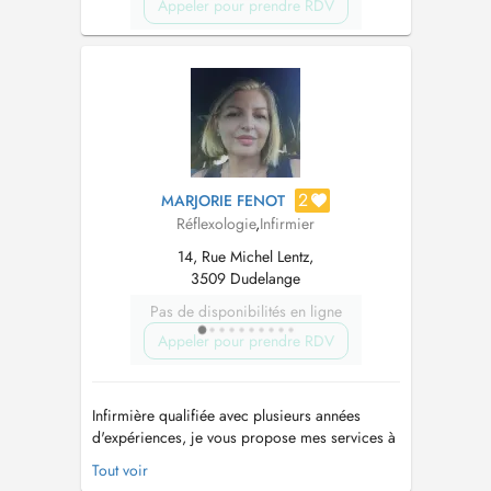
Appeler pour prendre RDV
2
MARJORIE FENOT
Réflexologie
,
Infirmier
14, Rue Michel Lentz,
3509 Dudelange
Pas de disponibilités en ligne
Appeler pour prendre RDV
Infirmière qualifiée avec plusieurs années
d'expériences, je vous propose mes services à
votre domicile ou à mon cabinet. Je vous
Tout voir
accueille également pour des séances de