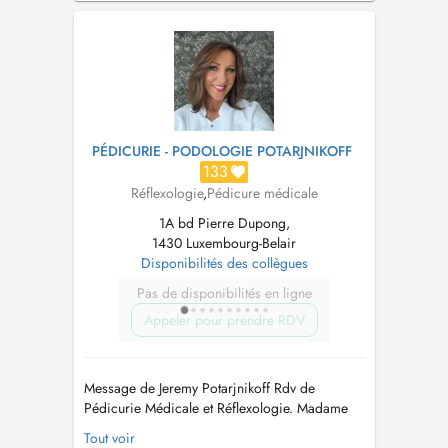
réflexologie plantaire et d'hypnose. Ces
pratiques apportent détente, lâcher prise, bien
être et harmonisation physique, émoti...
PÉDICURIE - PODOLOGIE POTARJNIKOFF
133
Réflexologie
,
Pédicure médicale
1A bd Pierre Dupong,
1430 Luxembourg-Belair
Disponibilités des collègues
Pas de disponibilités en ligne
Appeler pour prendre RDV
Message de Jeremy Potarjnikoff Rdv de
Pédicurie Médicale et Réflexologie. Madame
MEDRALA-CISZOWSKA Halina vous accueille
Tout voir