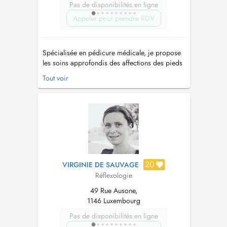
Pas de disponibilités en ligne
Appeler pour prendre RDV
Spécialisée en pédicure médicale, je propose
les soins approfondis des affections des pieds
et des ongles telles que les durillons, callosités,
Tout voir
cors, crevasses, mycoses, ongles incarnés Je
préviens, décèle et traite toutes affections en
assurant des soins courants ou spécifiques et
apporte un soula...
20
VIRGINIE DE SAUVAGE
Réflexologie
49 Rue Ausone,
1146 Luxembourg
Pas de disponibilités en ligne