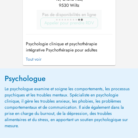
9530 Wiltz
Pas de disponibilités en ligne
Appeler pour prendre RDV
Psychologie clinique et psychothérapie
intégrative Psychothérapie pour adultes
Psychothérapie pour enfants et adolescents
Tout voir
Accompagnement parental et guidance
parentale Troubles anxieux, stress et gestion
des émotions Burn-out, surcharge mentale et
Psychologue
épuisement professionnel Développement
émotion...
Le psychologue examine et soigne les comportements, les processus
psychiques et les troubles mentaux. Spécialiste en psychologie
clinique, il gère les troubles anxieux, les phobies, les problèmes
comportementaux et de communication. Il aide également dans la
prise en charge du burnout, de la dépression, des troubles
alimentaires et du stress, en apportant un soutien psychologique sur
mesure.