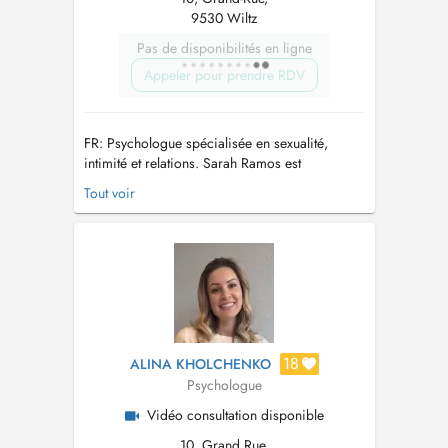
9530 Wiltz
Pas de disponibilités en ligne
Appeler pour prendre RDV
FR: Psychologue spécialisée en sexualité,
intimité et relations. Sarah Ramos est
psychologue, titulaire dun master en sexologie,
Tout voir
et vous accompagne avec bienveillance dans
les thématiques liées à lintimité, la sexualité et
la relation de couple. Elle propose un
accompagnement professionnel pou...
18
ALINA KHOLCHENKO
Psychologue
Vidéo consultation disponible
10, Grand Rue,